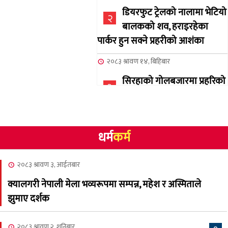
डियरफुट ट्रेलको नालामा भेटियो
२
बालकको शव, हराइरहेका
पार्कर हुन सक्ने प्रहरीको आशंका
२०८३ श्रावण १४, बिहिबार
सिरहाको गोलबजारमा प्रहरिको
३
गोलि लागेर एक जनाको मृत्यु
२०८३ श्रावण १०, आईतबार
धर्म
कर्म
NCSC को अध्यक्षमा घनेन्द्र
४
न्यौपाने बिजयी
२०८३ श्रावण ३, आईतबार
२०८३ श्रावण ८, शुक्रबार
क्यालगरी नेपाली मेला भव्यरूपमा सम्पन्न, महेश र अस्मिताले
नेप्लिज सोसाइटि अफ
५
झुमाए दर्शक
क्यालगरीको अध्यक्षमा सूर्य
अधिकारी र घनेन्द्र न्यौपाने भिड्दै
२०८३ श्रावण २, शनिबार