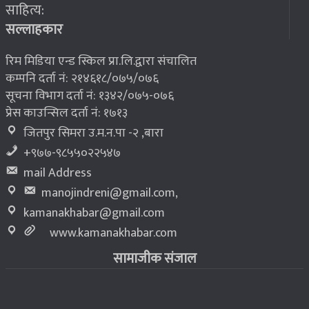
साहित्य:
भूकम्प पीडितलाई घर निर्माण गर्न लालपुर्जा
८
सल्लाहकार
रिम मिडिया एन्ड स्किल प्रा.लि.द्वारा संचालित
कम्पनि दर्ता नं: २१४६१८/०७५/०७६
सूचना विभाग दर्ता नं: १३४२/०७५-०७६
प्रेस काउन्सिल दर्ता नं: १७१३
जितपुर सिमरा उ.म.न.पा -२ ,बारा
+९७७-९८५५०२२५४७
mail Address
manojindreni@gmail.com
,
kamanakhabar@gmail.com
www.kamanakhabar.com
सामाजीक संजाल