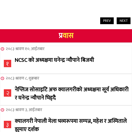
PREV
NEXT
प्र
वास
२०८३ श्रावण १०, आईतबार
NCSC को अध्यक्षमा घनेन्द्र न्यौपाने बिजयी
१
२०८३ श्रावण ८, शुक्रबार
नेप्लिज सोसाइटि अफ क्यालगरीको अध्यक्षमा सूर्य अधिकारी
२
र घनेन्द्र न्यौपाने भिड्दै
२०८३ श्रावण ३, आईतबार
क्यालगरी नेपाली मेला भव्यरूपमा सम्पन्न, महेश र अस्मिताले
३
झुमाए दर्शक