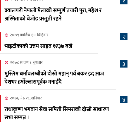
१
२०८३ श्रावण ६, बुधबार
क्यालगरी नेपाली मेलाको सम्पुर्ण तयारी पुरा, महेश र
२०८३ काउन ६ गते बुधबारको
अस्मिताको बेजोड प्रस्तुती रहने
६
कामना खबर पत्रिका
२०७९ कार्तिक १०, बिहिबार
२
२०८३ श्रावण ३, आईतबार
भाइटीकाको उत्तम साइत ११ः३७ बजे
क्यालगरी नेपाली मेला
७
भव्यरूपमा सम्पन्न, महेश र
२०७८ श्रावण ६, बुधबार
३
अस्मिताले झुमाए दर्शक
मुस्लिम धर्मावलम्बीको दोस्रो महान् पर्व बकर इद आज
२०८३ श्रावण २, शनिबार
देशभर हर्षोल्लासपूर्वक मनाइँदै
क्यालगरी नेपाली मेलाको
८
सम्पुर्ण तयारी पुरा, महेश र
२०७६ जेष्ठ १८, शनिबार
४
अस्मिताको बेजोड प्रस्तुती रहने
राधाकृष्ण भगवान सेवा समिती सिमराको दोस्रो साधारण
सभा सम्पन्न ।