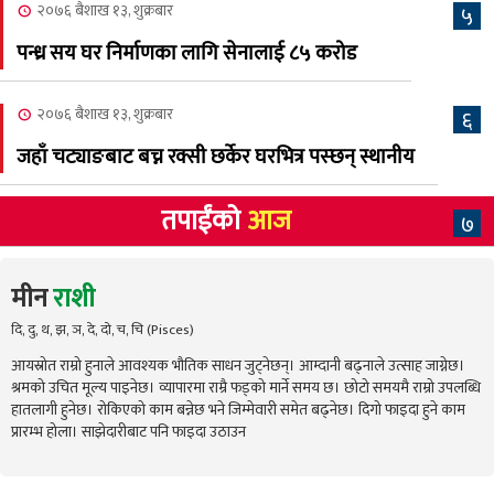
२०७६ बैशाख १३, शुक्रबार
५
पन्ध्र सय घर निर्माणका लागि सेनालाई ८५ करोड
२०७६ बैशाख १३, शुक्रबार
६
जहाँ चट्याङबाट बच्न रक्सी छर्केर घरभित्र पस्छन् स्थानीय
तपाईंको
आज
७
मीन
राशी
दि, दु, थ, झ, ञ, दे, दो, च, चि (Pisces)
आयस्रोत राम्रो हुनाले आवश्यक भौतिक साधन जुट्नेछन्। आम्दानी बढ्नाले उत्साह जाग्नेछ।
श्रमको उचित मूल्य पाइनेछ। व्यापारमा राम्रै फड्को मार्ने समय छ। छोटो समयमै राम्रो उपलब्धि
हातलागी हुनेछ। रोकिएको काम बन्नेछ भने जिम्मेवारी समेत बढ्नेछ। दिगो फाइदा हुने काम
प्रारम्भ होला। साझेदारीबाट पनि फाइदा उठाउन