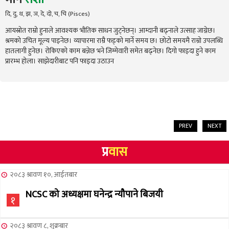
दि, दु, थ, झ, ञ, दे, दो, च, चि (Pisces)
आयस्रोत राम्रो हुनाले आवश्यक भौतिक साधन जुट्नेछन्। आम्दानी बढ्नाले उत्साह जाग्नेछ।
श्रमको उचित मूल्य पाइनेछ। व्यापारमा राम्रै फड्को मार्ने समय छ। छोटो समयमै राम्रो उपलब्धि
हातलागी हुनेछ। रोकिएको काम बन्नेछ भने जिम्मेवारी समेत बढ्नेछ। दिगो फाइदा हुने काम
प्रारम्भ होला। साझेदारीबाट पनि फाइदा उठाउन
PREV
NEXT
प्र
वास
२०८३ श्रावण १०, आईतबार
NCSC को अध्यक्षमा घनेन्द्र न्यौपाने बिजयी
१
२०८३ श्रावण ८, शुक्रबार