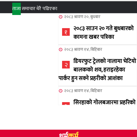
ताजा
समाचार
धेरै पढिएका
२०८३ श्रावण २०, बुधबार
२०८३ साउन २० गते बुधबारको
१
कामना खबर पत्रिका
२०८३ श्रावण १४, बिहिबार
डियरफुट ट्रेलको नालामा भेटियो
२
बालकको शव, हराइरहेका
पार्कर हुन सक्ने प्रहरीको आशंका
२०८३ श्रावण १४, बिहिबार
सिरहाको गोलबजारमा प्रहरिको
३
गोलि लागेर एक जनाको मृत्यु
२०८३ श्रावण १०, आईतबार
धर्म
कर्म
NCSC को अध्यक्षमा घनेन्द्र