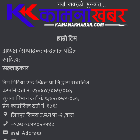
जहाँ चट्याङबाट बच्न रक्सी छर्केर घरभित्र पस्छन् स्थानीय
६
२०७६ बैशाख १३, शुक्रबार
फोरम सुनसरीको अध्यक्षमा खत्वे विजयी
७
हाम्रो टिम
अध्यक्ष /सम्पादक: चन्द्रलाल पौडेल
२०७६ बैशाख १३, शुक्रबार
साहित्य:
भूकम्प पीडितलाई घर निर्माण गर्न लालपुर्जा
८
सल्लाहकार
रिम मिडिया एन्ड स्किल प्रा.लि.द्वारा संचालित
कम्पनि दर्ता नं: २१४६१८/०७५/०७६
सूचना विभाग दर्ता नं: १३४२/०७५-०७६
प्रेस काउन्सिल दर्ता नं: १७१३
जितपुर सिमरा उ.म.न.पा -२ ,बारा
+९७७-९८५५०२२५४७
mail Address