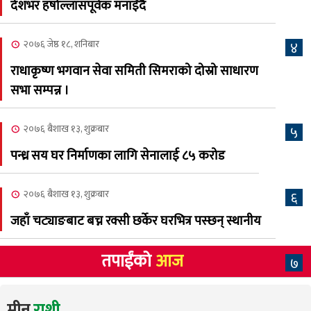
देशभर हर्षोल्लासपूर्वक मनाइँदै
क्यालगरी नेपाली मेलाको
८
सम्पुर्ण तयारी पुरा, महेश र
२०७६ जेष्ठ १८, शनिबार
४
अस्मिताको बेजोड प्रस्तुती रहने
राधाकृष्ण भगवान सेवा समिती सिमराको दोस्रो साधारण
सभा सम्पन्न ।
२०७६ बैशाख १३, शुक्रबार
५
पन्ध्र सय घर निर्माणका लागि सेनालाई ८५ करोड
२०७६ बैशाख १३, शुक्रबार
६
जहाँ चट्याङबाट बच्न रक्सी छर्केर घरभित्र पस्छन् स्थानीय
तपाईंको
आज
७
मीन
राशी