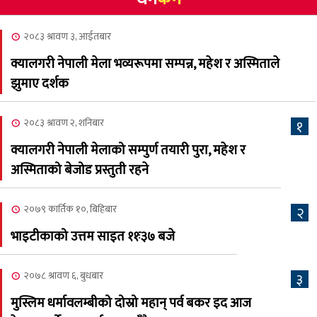
४
न्यौपाने बिजयी
२०८३ श्रावण ३, आईतबार
२०८३ श्रावण ८, शुक्रबार
क्यालगरी नेपाली मेला भव्यरूपमा सम्पन्न, महेश र अस्मिताले
नेप्लिज सोसाइटि अफ
५
झुमाए दर्शक
क्यालगरीको अध्यक्षमा सूर्य
अधिकारी र घनेन्द्र न्यौपाने भिड्दै
२०८३ श्रावण २, शनिबार
१
२०८३ श्रावण ६, बुधबार
क्यालगरी नेपाली मेलाको सम्पुर्ण तयारी पुरा, महेश र
२०८३ काउन ६ गते बुधबारको
अस्मिताको बेजोड प्रस्तुती रहने
६
कामना खबर पत्रिका
२०७९ कार्तिक १०, बिहिबार
२
२०८३ श्रावण ३, आईतबार
भाइटीकाको उत्तम साइत ११ः३७ बजे
क्यालगरी नेपाली मेला
७
भव्यरूपमा सम्पन्न, महेश र
२०७८ श्रावण ६, बुधबार
३
अस्मिताले झुमाए दर्शक
मुस्लिम धर्मावलम्बीको दोस्रो महान् पर्व बकर इद आज
२०८३ श्रावण २, शनिबार