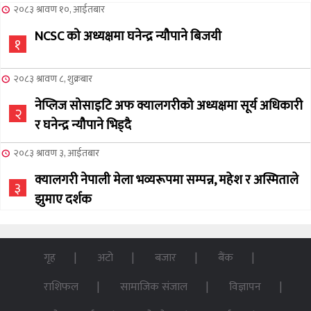
२०८३ श्रावण १०, आईतबार
NCSC को अध्यक्षमा घनेन्द्र न्यौपाने बिजयी
१
२०८३ श्रावण ८, शुक्रबार
नेप्लिज सोसाइटि अफ क्यालगरीको अध्यक्षमा सूर्य अधिकारी
२
र घनेन्द्र न्यौपाने भिड्दै
२०८३ श्रावण ३, आईतबार
क्यालगरी नेपाली मेला भव्यरूपमा सम्पन्न, महेश र अस्मिताले
३
झुमाए दर्शक
२०८३ अषाढ ३२, बिहिबार
NCSC को अध्यक्ष पदको लागी सूर्य अधिकारीको उम्मेदवारी
गृह
अटो
बजार
बैंक
४
घोषणा
राशिफल
सामाजिक संजाल
विज्ञापन
२०७६ बैशाख १३, शुक्रबार