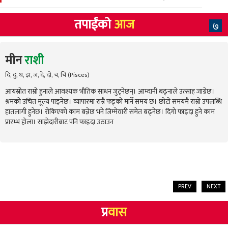
तपाईंको
आज
७
मीन
राशी
दि, दु, थ, झ, ञ, दे, दो, च, चि (Pisces)
आयस्रोत राम्रो हुनाले आवश्यक भौतिक साधन जुट्नेछन्। आम्दानी बढ्नाले उत्साह जाग्नेछ।
श्रमको उचित मूल्य पाइनेछ। व्यापारमा राम्रै फड्को मार्ने समय छ। छोटो समयमै राम्रो उपलब्धि
हातलागी हुनेछ। रोकिएको काम बन्नेछ भने जिम्मेवारी समेत बढ्नेछ। दिगो फाइदा हुने काम
प्रारम्भ होला। साझेदारीबाट पनि फाइदा उठाउन
PREV
NEXT
प्र
वास