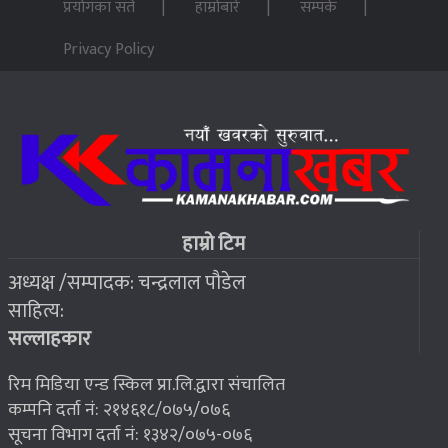
प्रयोगका सर्त
हाम्रोबारे
सम्पर्क
पन्ध्र सय घर निर्माणका लागि सेनालाई ८५ करोड
५
Privacy Policy
२०७६ बैशाख १३, शुक्रबार
जहाँ चट्याङबाट बच्न रक्सी छर्केर घरभित्र पस्छन् स्थानीय
६
२०७६ बैशाख १३, शुक्रबार
फोरम सुनसरीको अध्यक्षमा खत्वे विजयी
७
हाम्रो टिम
अध्यक्ष /सम्पादक: चन्द्रलाल पौडेल
२०७६ बैशाख १३, शुक्रबार
साहित्य:
भूकम्प पीडितलाई घर निर्माण गर्न लालपुर्जा
८
सल्लाहकार
रिम मिडिया एन्ड स्किल प्रा.लि.द्वारा संचालित
कम्पनि दर्ता नं: २१४६१८/०७५/०७६
सूचना विभाग दर्ता नं: १३४२/०७५-०७६