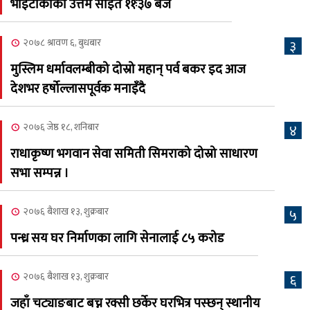
भाइटीकाको उत्तम साइत ११ः३७ बजे
क्यालगरी नेपाली मेला
७
भव्यरूपमा सम्पन्न, महेश र
२०७८ श्रावण ६, बुधबार
३
अस्मिताले झुमाए दर्शक
मुस्लिम धर्मावलम्बीको दोस्रो महान् पर्व बकर इद आज
२०८३ श्रावण २, शनिबार
देशभर हर्षोल्लासपूर्वक मनाइँदै
क्यालगरी नेपाली मेलाको
८
सम्पुर्ण तयारी पुरा, महेश र
२०७६ जेष्ठ १८, शनिबार
४
अस्मिताको बेजोड प्रस्तुती रहने
राधाकृष्ण भगवान सेवा समिती सिमराको दोस्रो साधारण
सभा सम्पन्न ।
२०७६ बैशाख १३, शुक्रबार
५
पन्ध्र सय घर निर्माणका लागि सेनालाई ८५ करोड
२०७६ बैशाख १३, शुक्रबार
६
जहाँ चट्याङबाट बच्न रक्सी छर्केर घरभित्र पस्छन् स्थानीय