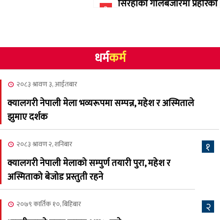
सिरहाको गोलबजारमा प्रहरिको
३
गोलि लागेर एक जनाको मृत्यु
२०८३ श्रावण १०, आईतबार
धर्म
कर्म
NCSC को अध्यक्षमा घनेन्द्र
४
न्यौपाने बिजयी
२०८३ श्रावण ३, आईतबार
२०८३ श्रावण ८, शुक्रबार
क्यालगरी नेपाली मेला भव्यरूपमा सम्पन्न, महेश र अस्मिताले
नेप्लिज सोसाइटि अफ
५
झुमाए दर्शक
क्यालगरीको अध्यक्षमा सूर्य
अधिकारी र घनेन्द्र न्यौपाने भिड्दै
२०८३ श्रावण २, शनिबार
१
२०८३ श्रावण ६, बुधबार
क्यालगरी नेपाली मेलाको सम्पुर्ण तयारी पुरा, महेश र
२०८३ काउन ६ गते बुधबारको
अस्मिताको बेजोड प्रस्तुती रहने
६
कामना खबर पत्रिका
२०७९ कार्तिक १०, बिहिबार
२
२०८३ श्रावण ३, आईतबार