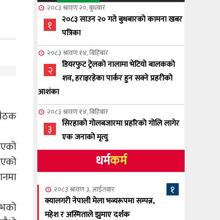
२०८३ श्रावण २०, बुधबार
२०८३ साउन २० गते बुधबारको कामना खबर
१
पत्रिका
२०८३ श्रावण १४, बिहिबार
डियरफुट ट्रेलको नालामा भेटियो बालकको
२
शव, हराइरहेका पार्कर हुन सक्ने प्रहरीको
आशंका
२०८३ श्रावण १४, बिहिबार
बैठक
सिरहाको गोलबजारमा प्रहरिको गोलि लागेर
३
एक जनाको मृत्यु
 भएको
धर्म
कर्म
२०८३ श्रावण १०, आईतबार
ुभएको
NCSC को अध्यक्षमा घनेन्द्र न्यौपाने बिजयी
४
ानमा
१
२०८३ श्रावण ३, आईतबार
२०८३ श्रावण ८, शुक्रबार
क्यालगरी नेपाली मेला भव्यरूपमा सम्पन्न,
म्भको
नेप्लिज सोसाइटि अफ क्यालगरीको अध्यक्षमा
महेश र अस्मिताले झुमाए दर्शक
५