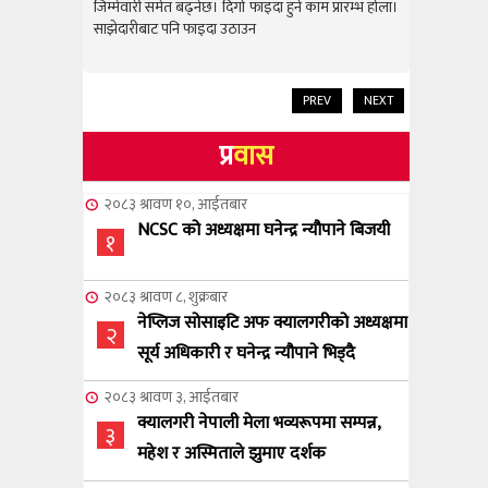
राम्रो उपलब
जिम्मेवारी समेत बढ्नेछ। दिगो फाइदा हुने काम प्रारम्भ होला।
जिम्मेवारी स
साझेदारीबाट पनि फाइदा उठाउन
साझेदारीबाट
PREV
NEXT
प्र
वास
२०८३ श्रावण १०, आईतबार
NCSC को अध्यक्षमा घनेन्द्र न्यौपाने बिजयी
१
२०८३ श्रावण ८, शुक्रबार
नेप्लिज सोसाइटि अफ क्यालगरीको अध्यक्षमा
२
सूर्य अधिकारी र घनेन्द्र न्यौपाने भिड्दै
२०८३ श्रावण ३, आईतबार
क्यालगरी नेपाली मेला भव्यरूपमा सम्पन्न,
३
महेश र अस्मिताले झुमाए दर्शक