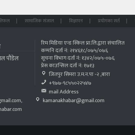
शिफल
सामाजिक संजाल
विज्ञापन
प्रयोगका सर्त
रिम मिडिया एन्ड स्किल प्रा.लि.द्वारा संचालित
म
कम्पनि दर्ता नं: २१४६१८/०७५/०७६
लाल पौडेल
सूचना विभाग दर्ता नं: १३४२/०७५-०७६
प्रेस काउन्सिल दर्ता नं: १७१३
जितपुर सिमरा उ.म.न.पा -२ ,बारा
+९७७-९८५५०२२५४७
mail Address
mail.com
,
kamanakhabar@gmail.com
abar.com