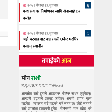
६
२०७६ बैशाख १३, शुक्रबार
पन्ध्र सय घर निर्माणका लागि सेनालाई ८५
करोड
७
२०७६ बैशाख १३, शुक्रबार
जहाँ चट्याङबाट बच्न रक्सी छर्केर घरभित्र
पस्छन् स्थानीय
तपाईंको
आज
मीन
राशी
दि, दु, थ, झ, ञ, दे, दो, च, चि (Pisces)
आयस्रोत राम्रो हुनाले आवश्यक भौतिक साधन जुट्नेछन्।
आयस्रोत राम
आम्दानी बढ्नाले उत्साह जाग्नेछ। श्रमको उचित मूल्य
आम्दानी बढ
पाइनेछ। व्यापारमा राम्रै फड्को मार्ने समय छ। छोटो समयमै
पाइनेछ। व्या
राम्रो उपलब्धि हातलागी हुनेछ। रोकिएको काम बन्नेछ भने