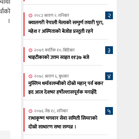
 चौथो
सूर्य अधिकारी र घनेन्द्र न्यौपाने भिड्दै
्धाको
२
२०८३ श्रावण ६, बुधबार
२०८३ श्रावण २, शनिबार
 ।
२०८३ काउन ६ गते बुधबारको कामना खबर
क्यालगरी नेपाली मेलाको सम्पुर्ण तयारी पुरा,
६
पत्रिका
महेश र अस्मिताको बेजोड प्रस्तुती रहने
२०८३ श्रावण ३, आईतबार
३
२०७९ कार्तिक १०, बिहिबार
क्यालगरी नेपाली मेला भव्यरूपमा सम्पन्न,
७
भाइटीकाको उत्तम साइत ११ः३७ बजे
महेश र अस्मिताले झुमाए दर्शक
२०८३ श्रावण २, शनिबार
४
२०७८ श्रावण ६, बुधबार
क्यालगरी नेपाली मेलाको सम्पुर्ण तयारी पुरा,
८
मुस्लिम धर्मावलम्बीको दोस्रो महान् पर्व बकर
महेश र अस्मिताको बेजोड प्रस्तुती रहने
इद आज देशभर हर्षोल्लासपूर्वक मनाइँदै
५
२०७६ जेष्ठ १८, शनिबार
राधाकृष्ण भगवान सेवा समिती सिमराको
दोस्रो साधारण सभा सम्पन्न ।