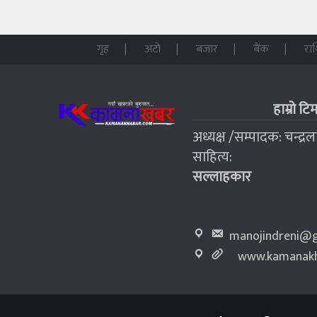
गृह
अटो
बजार
बैंक
रा
हाम्रो टि
अध्यक्ष /सम्पादक: चन्द्र
साहित्य:
सल्लाहकार
manojindreni@g
www.kamanakh