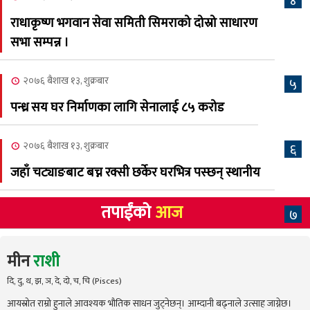
४
अस्मिताको बेजोड प्रस्तुती रहने
राधाकृष्ण भगवान सेवा समिती सिमराको दोस्रो साधारण
सभा सम्पन्न ।
२०७६ बैशाख १३, शुक्रबार
५
पन्ध्र सय घर निर्माणका लागि सेनालाई ८५ करोड
२०७६ बैशाख १३, शुक्रबार
६
जहाँ चट्याङबाट बच्न रक्सी छर्केर घरभित्र पस्छन् स्थानीय
तपाईंको
आज
७
मीन
राशी
दि, दु, थ, झ, ञ, दे, दो, च, चि (Pisces)
आयस्रोत राम्रो हुनाले आवश्यक भौतिक साधन जुट्नेछन्। आम्दानी बढ्नाले उत्साह जाग्नेछ।