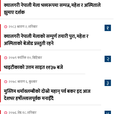
क्यालगरी नेपाली मेला भव्यरूपमा सम्पन्न, महेश र अस्मिताले
नेप्लिज सोसाइटि अफ
५
झुमाए दर्शक
क्यालगरीको अध्यक्षमा सूर्य
अधिकारी र घनेन्द्र न्यौपाने भिड्दै
२०८३ श्रावण २, शनिबार
१
२०८३ श्रावण ६, बुधबार
क्यालगरी नेपाली मेलाको सम्पुर्ण तयारी पुरा, महेश र
२०८३ काउन ६ गते बुधबारको
अस्मिताको बेजोड प्रस्तुती रहने
६
कामना खबर पत्रिका
२०७९ कार्तिक १०, बिहिबार
२
२०८३ श्रावण ३, आईतबार
भाइटीकाको उत्तम साइत ११ः३७ बजे
क्यालगरी नेपाली मेला
७
भव्यरूपमा सम्पन्न, महेश र
२०७८ श्रावण ६, बुधबार
३
अस्मिताले झुमाए दर्शक
मुस्लिम धर्मावलम्बीको दोस्रो महान् पर्व बकर इद आज
२०८३ श्रावण २, शनिबार
देशभर हर्षोल्लासपूर्वक मनाइँदै
क्यालगरी नेपाली मेलाको
८
सम्पुर्ण तयारी पुरा, महेश र
२०७६ जेष्ठ १८, शनिबार