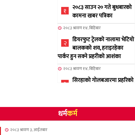
२०८३ साउन २० गते बुधबारको
१
कामना खबर पत्रिका
२०८३ श्रावण १४, बिहिबार
डियरफुट ट्रेलको नालामा भेटियो
२
बालकको शव, हराइरहेका
पार्कर हुन सक्ने प्रहरीको आशंका
२०८३ श्रावण १४, बिहिबार
सिरहाको गोलबजारमा प्रहरिको
३
गोलि लागेर एक जनाको मृत्यु
२०८३ श्रावण १०, आईतबार
धर्म
कर्म
NCSC को अध्यक्षमा घनेन्द्र
४
न्यौपाने बिजयी
२०८३ श्रावण ३, आईतबार
२०८३ श्रावण ८, शुक्रबार