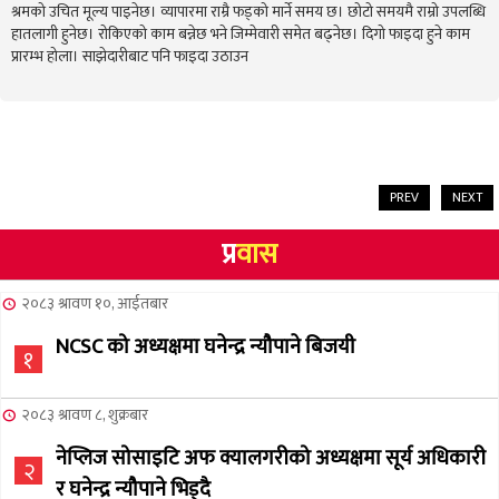
श्रमको उचित मूल्य पाइनेछ। व्यापारमा राम्रै फड्को मार्ने समय छ। छोटो समयमै राम्रो उपलब्धि
हातलागी हुनेछ। रोकिएको काम बन्नेछ भने जिम्मेवारी समेत बढ्नेछ। दिगो फाइदा हुने काम
प्रारम्भ होला। साझेदारीबाट पनि फाइदा उठाउन
PREV
NEXT
प्र
वास
२०८३ श्रावण १०, आईतबार
NCSC को अध्यक्षमा घनेन्द्र न्यौपाने बिजयी
१
२०८३ श्रावण ८, शुक्रबार
नेप्लिज सोसाइटि अफ क्यालगरीको अध्यक्षमा सूर्य अधिकारी
२
र घनेन्द्र न्यौपाने भिड्दै