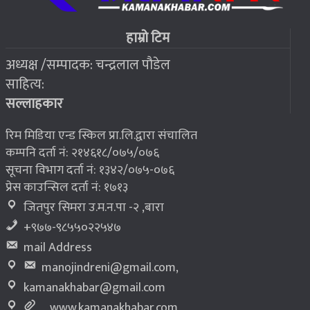
फोरम सुनसरीको अध्यक्षमा खत्वे विजयी
७
हाम्रो टिम
अध्यक्ष /सम्पादक: चन्द्रलाल पौडेल
२०७६ बैशाख १३, शुक्रबार
साहित्य:
भूकम्प पीडितलाई घर निर्माण गर्न लालपुर्जा
८
सल्लाहकार
रिम मिडिया एन्ड स्किल प्रा.लि.द्वारा संचालित
कम्पनि दर्ता नं: २१४६१८/०७५/०७६
सूचना विभाग दर्ता नं: १३४२/०७५-०७६
प्रेस काउन्सिल दर्ता नं: १७१३
जितपुर सिमरा उ.म.न.पा -२ ,बारा
+९७७-९८५५०२२५४७
mail Address
manojindreni@gmail.com
,
kamanakhabar@gmail.com
www.kamanakhabar.com