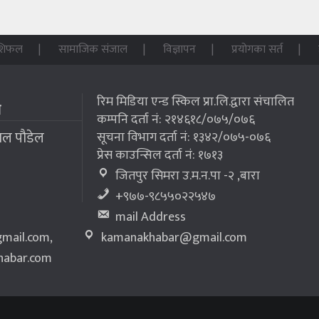
शिफल
सामाजिक संजाल
विज्ञापन
प्रयोगका सर्त
रिम मिडिया एन्ड स्किल प्रा.लि.द्वारा संचालित
म
कम्पनि दर्ता नं: २१४६१८/०७५/०७६
लाल पौडेल
सूचना विभाग दर्ता नं: १३४२/०७५-०७६
प्रेस काउन्सिल दर्ता नं: १७१३
जितपुर सिमरा उ.म.न.पा -२ ,बारा
+९७७-९८५५०२२५४७
mail Address
mail.com
,
kamanakhabar@gmail.com
abar.com