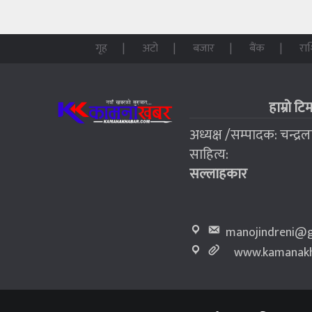
गृह
अटो
बजार
बैंक
रा
हाम्रो टि
अध्यक्ष /सम्पादक: चन्द्र
साहित्य:
सल्लाहकार
manojindreni@g
www.kamanakh