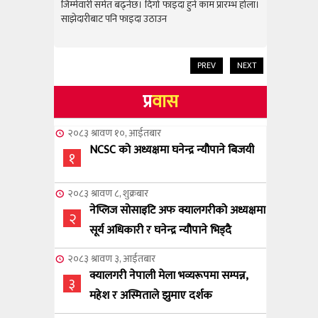
राम्रो उपलब
जिम्मेवारी समेत बढ्नेछ। दिगो फाइदा हुने काम प्रारम्भ होला।
जिम्मेवारी स
साझेदारीबाट पनि फाइदा उठाउन
साझेदारीबाट
PREV
NEXT
प्र
वास
२०८३ श्रावण १०, आईतबार
NCSC को अध्यक्षमा घनेन्द्र न्यौपाने बिजयी
१
२०८३ श्रावण ८, शुक्रबार
नेप्लिज सोसाइटि अफ क्यालगरीको अध्यक्षमा
२
सूर्य अधिकारी र घनेन्द्र न्यौपाने भिड्दै
२०८३ श्रावण ३, आईतबार
क्यालगरी नेपाली मेला भव्यरूपमा सम्पन्न,
३
महेश र अस्मिताले झुमाए दर्शक