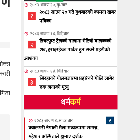
ोपण
२०८३ श्रावण २०, बुधबार
२०८३ साउन २० गते बुधबारको कामना खबर
१
पत्रिका
२०८३ श्रावण १४, बिहिबार
डियरफुट ट्रेलको नालामा भेटियो बालकको
२
शव, हराइरहेका पार्कर हुन सक्ने प्रहरीको
आशंका
क्ता
२०८३ श्रावण १४, बिहिबार
नकारी
सिरहाको गोलबजारमा प्रहरिको गोलि लागेर
३
एक जनाको मृत्यु
गिता
धर्म
कर्म
२०८३ श्रावण १०, आईतबार
NCSC को अध्यक्षमा घनेन्द्र न्यौपाने बिजयी
४
१
२०८३ श्रावण ३, आईतबार
२०८३ श्रावण ८, शुक्रबार
क्यालगरी नेपाली मेला भव्यरूपमा सम्पन्न,
नेप्लिज सोसाइटि अफ क्यालगरीको अध्यक्षमा
महेश र अस्मिताले झुमाए दर्शक
५