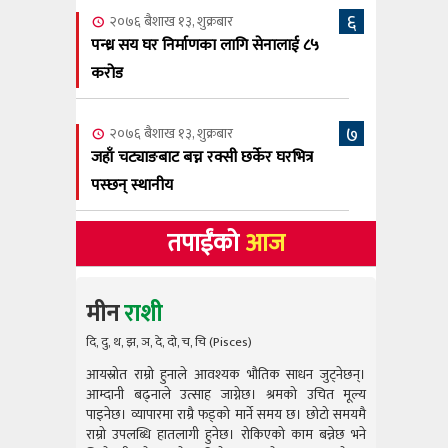
६
२०७६ बैशाख १३, शुक्रबार
पन्ध्र सय घर निर्माणका लागि सेनालाई ८५
करोड
७
२०७६ बैशाख १३, शुक्रबार
जहाँ चट्याङबाट बच्न रक्सी छर्केर घरभित्र
पस्छन् स्थानीय
तपाईंको
आज
मीन
राशी
दि, दु, थ, झ, ञ, दे, दो, च, चि (Pisces)
आयस्रोत राम्रो हुनाले आवश्यक भौतिक साधन जुट्नेछन्।
आयस्रोत राम
आम्दानी बढ्नाले उत्साह जाग्नेछ। श्रमको उचित मूल्य
आम्दानी बढ
पाइनेछ। व्यापारमा राम्रै फड्को मार्ने समय छ। छोटो समयमै
पाइनेछ। व्या
राम्रो उपलब्धि हातलागी हुनेछ। रोकिएको काम बन्नेछ भने