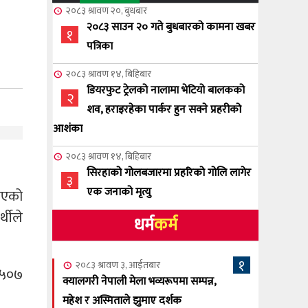
२०८३ श्रावण २०, बुधबार
२०८३ साउन २० गते बुधबारको कामना खबर
१
पत्रिका
२०८३ श्रावण १४, बिहिबार
डियरफुट ट्रेलको नालामा भेटियो बालकको
२
शव, हराइरहेका पार्कर हुन सक्ने प्रहरीको
आशंका
२०८३ श्रावण १४, बिहिबार
सिरहाको गोलबजारमा प्रहरिको गोलि लागेर
३
एक जनाको मृत्यु
रिएको
्थीले
धर्म
कर्म
२०८३ श्रावण १०, आईतबार
NCSC को अध्यक्षमा घनेन्द्र न्यौपाने बिजयी
४
१
२०८३ श्रावण ३, आईतबार
र ५०७
२०८३ श्रावण ८, शुक्रबार
क्यालगरी नेपाली मेला भव्यरूपमा सम्पन्न,
नेप्लिज सोसाइटि अफ क्यालगरीको अध्यक्षमा
महेश र अस्मिताले झुमाए दर्शक
५