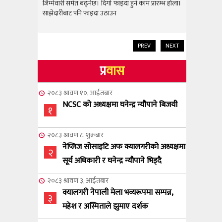
राम्रो उपलब
जिम्मेवारी समेत बढ्नेछ। दिगो फाइदा हुने काम प्रारम्भ होला।
जिम्मेवारी स
साझेदारीबाट पनि फाइदा उठाउन
साझेदारीबाट
PREV
NEXT
प्र
वास
२०८३ श्रावण १०, आईतबार
NCSC को अध्यक्षमा घनेन्द्र न्यौपाने बिजयी
१
२०८३ श्रावण ८, शुक्रबार
नेप्लिज सोसाइटि अफ क्यालगरीको अध्यक्षमा
२
सूर्य अधिकारी र घनेन्द्र न्यौपाने भिड्दै
२०८३ श्रावण ३, आईतबार
क्यालगरी नेपाली मेला भव्यरूपमा सम्पन्न,
३
महेश र अस्मिताले झुमाए दर्शक