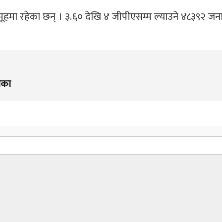
ए समूहमा रहेका छन् । ३.६० देखि ४ जीपीएसम्म ल्याउने ४८३९२ जन
िका