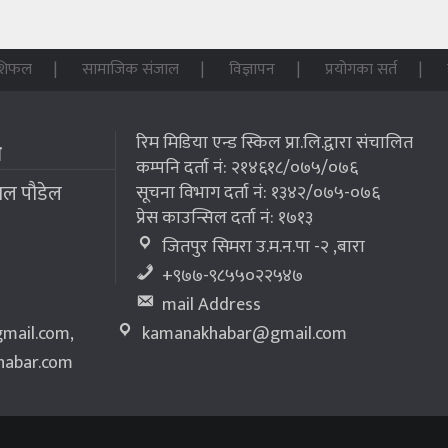
शिफल
सामाजिक संजाल
विज्ञापन
प्रयोगका सर्त
रिम मिडिया एन्ड स्किल प्रा.लि.द्वारा संचालित
म
कम्पनि दर्ता नं: २१४६१८/०७५/०७६
लाल पौडेल
सूचना विभाग दर्ता नं: १३४२/०७५-०७६
प्रेस काउन्सिल दर्ता नं: १७१३
जितपुर सिमरा उ.म.न.पा -२ ,बारा
+९७७-९८५५०२२५४७
mail Address
mail.com
,
kamanakhabar@gmail.com
abar.com