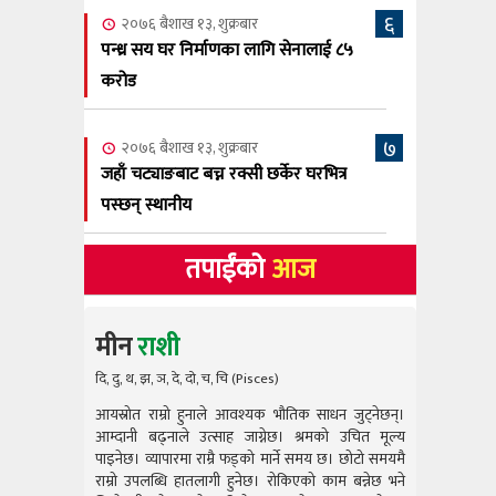
६
२०७६ बैशाख १३, शुक्रबार
पन्ध्र सय घर निर्माणका लागि सेनालाई ८५
करोड
७
२०७६ बैशाख १३, शुक्रबार
जहाँ चट्याङबाट बच्न रक्सी छर्केर घरभित्र
पस्छन् स्थानीय
तपाईंको
आज
मीन
राशी
दि, दु, थ, झ, ञ, दे, दो, च, चि (Pisces)
आयस्रोत राम्रो हुनाले आवश्यक भौतिक साधन जुट्नेछन्।
आयस्रोत राम
आम्दानी बढ्नाले उत्साह जाग्नेछ। श्रमको उचित मूल्य
आम्दानी बढ
पाइनेछ। व्यापारमा राम्रै फड्को मार्ने समय छ। छोटो समयमै
पाइनेछ। व्या
राम्रो उपलब्धि हातलागी हुनेछ। रोकिएको काम बन्नेछ भने