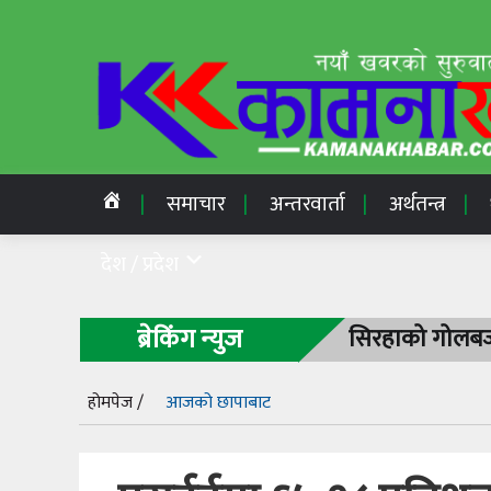
समाचार
अन्तरवार्ता
अर्थतन्त्र
देश / प्रदेश
ब्रेकिंग न्युज
सिरहाको गोलबजा
होमपेज /
आजको छापाबाट