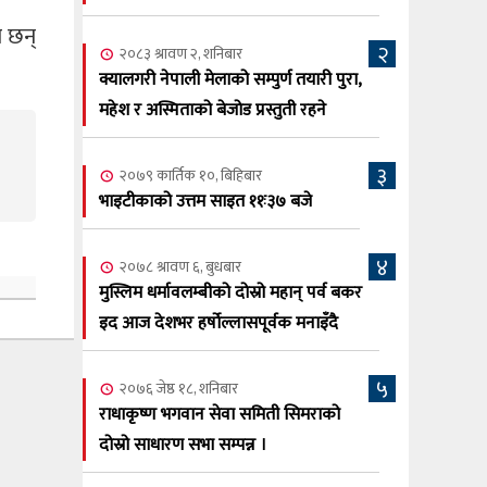
सूर्य अधिकारी र घनेन्द्र न्यौपाने भिड्दै
ा छन्
२
२०८३ श्रावण ६, बुधबार
२०८३ श्रावण २, शनिबार
२०८३ काउन ६ गते बुधबारको कामना खबर
क्यालगरी नेपाली मेलाको सम्पुर्ण तयारी पुरा,
६
पत्रिका
महेश र अस्मिताको बेजोड प्रस्तुती रहने
२०८३ श्रावण ३, आईतबार
३
२०७९ कार्तिक १०, बिहिबार
क्यालगरी नेपाली मेला भव्यरूपमा सम्पन्न,
७
भाइटीकाको उत्तम साइत ११ः३७ बजे
महेश र अस्मिताले झुमाए दर्शक
२०८३ श्रावण २, शनिबार
४
२०७८ श्रावण ६, बुधबार
क्यालगरी नेपाली मेलाको सम्पुर्ण तयारी पुरा,
८
मुस्लिम धर्मावलम्बीको दोस्रो महान् पर्व बकर
महेश र अस्मिताको बेजोड प्रस्तुती रहने
इद आज देशभर हर्षोल्लासपूर्वक मनाइँदै
५
२०७६ जेष्ठ १८, शनिबार
राधाकृष्ण भगवान सेवा समिती सिमराको
दोस्रो साधारण सभा सम्पन्न ।