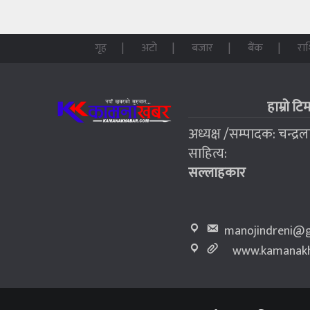
गृह
अटो
बजार
बैंक
रा
हाम्रो टि
अध्यक्ष /सम्पादक: चन्द्र
साहित्य:
सल्लाहकार
manojindreni@g
www.kamanakh