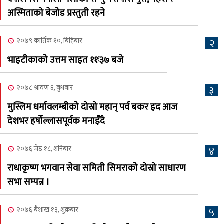
२०८३ काउन ६ गते बुधबारको
अस्मिताको बेजोड प्रस्तुती रहने
६
कामना खबर पत्रिका
२०७९ कार्तिक १०, बिहिबार
२
२०८३ श्रावण ३, आईतबार
भाइटीकाको उत्तम साइत ११ः३७ बजे
क्यालगरी नेपाली मेला
७
भव्यरूपमा सम्पन्न, महेश र
२०७८ श्रावण ६, बुधबार
३
अस्मिताले झुमाए दर्शक
मुस्लिम धर्मावलम्बीको दोस्रो महान् पर्व बकर इद आज
२०८३ श्रावण २, शनिबार
देशभर हर्षोल्लासपूर्वक मनाइँदै
क्यालगरी नेपाली मेलाको
८
सम्पुर्ण तयारी पुरा, महेश र
२०७६ जेष्ठ १८, शनिबार
४
अस्मिताको बेजोड प्रस्तुती रहने
राधाकृष्ण भगवान सेवा समिती सिमराको दोस्रो साधारण
सभा सम्पन्न ।
२०७६ बैशाख १३, शुक्रबार
५