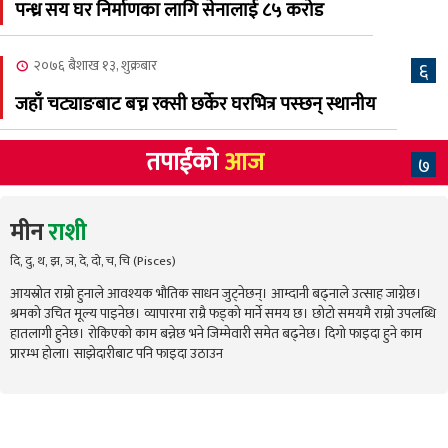
पन्ध्र सय घर निर्माणका लागि सेनालाई ८५ करोड
२०७६ बैशाख १३, शुक्रबार
६
जहाँ चट्याङबाट बच्न रक्सी छर्केर घरभित्र पस्छन् स्थानीय
तपाईंको
आज
७
मीन
राशी
दि, दु, थ, झ, ञ, दे, दो, च, चि (Pisces)
आयस्रोत राम्रो हुनाले आवश्यक भौतिक साधन जुट्नेछन्। आम्दानी बढ्नाले उत्साह जाग्नेछ।
श्रमको उचित मूल्य पाइनेछ। व्यापारमा राम्रै फड्को मार्ने समय छ। छोटो समयमै राम्रो उपलब्धि
हातलागी हुनेछ। रोकिएको काम बन्नेछ भने जिम्मेवारी समेत बढ्नेछ। दिगो फाइदा हुने काम
प्रारम्भ होला। साझेदारीबाट पनि फाइदा उठाउन