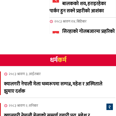
बालकको शव, हराइरहेका
पार्कर हुन सक्ने प्रहरीको आशंका
२०८३ श्रावण १४, बिहिबार
सिरहाको गोलबजारमा प्रहरिको
३
गोलि लागेर एक जनाको मृत्यु
२०८३ श्रावण १०, आईतबार
धर्म
कर्म
NCSC को अध्यक्षमा घनेन्द्र
४
न्यौपाने बिजयी
२०८३ श्रावण ३, आईतबार
२०८३ श्रावण ८, शुक्रबार
क्यालगरी नेपाली मेला भव्यरूपमा सम्पन्न, महेश र अस्मिताले
नेप्लिज सोसाइटि अफ
५
झुमाए दर्शक
क्यालगरीको अध्यक्षमा सूर्य
अधिकारी र घनेन्द्र न्यौपाने भिड्दै
२०८३ श्रावण २, शनिबार
१
२०८३ श्रावण ६, बुधबार
क्यालगरी नेपाली मेलाको सम्पुर्ण तयारी पुरा, महेश र