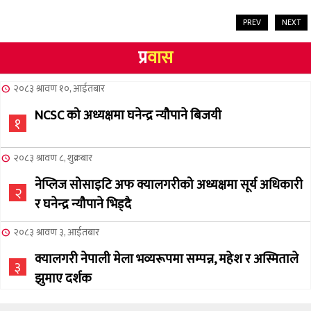
PREV
NEXT
प्र
वास
२०८३ श्रावण १०, आईतबार
NCSC को अध्यक्षमा घनेन्द्र न्यौपाने बिजयी
१
२०८३ श्रावण ८, शुक्रबार
नेप्लिज सोसाइटि अफ क्यालगरीको अध्यक्षमा सूर्य अधिकारी
२
र घनेन्द्र न्यौपाने भिड्दै
२०८३ श्रावण ३, आईतबार
क्यालगरी नेपाली मेला भव्यरूपमा सम्पन्न, महेश र अस्मिताले
३
झुमाए दर्शक
२०८३ अषाढ ३२, बिहिबार