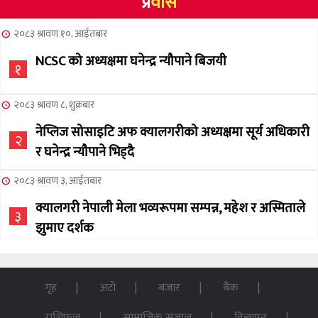
प्र
वास
२०८३ श्रावण १०, आईतबार
NCSC को अध्यक्षमा घनेन्द्र न्यौपाने बिजयी
१
२०८३ श्रावण ८, शुक्रबार
नेप्लिज सोसाइटि अफ क्यालगरीको अध्यक्षमा सूर्य अधिकारी
२
र घनेन्द्र न्यौपाने भिड्दै
२०८३ श्रावण ३, आईतबार
क्यालगरी नेपाली मेला भव्यरूपमा सम्पन्न, महेश र अस्मिताले
३
झुमाए दर्शक
२०८३ अषाढ ३२, बिहिबार
NCSC को अध्यक्ष पदको लागी सूर्य अधिकारीको उम्मेदवारी
गृह
अटो
बजार
बैंक
४
घोषणा
राशिफल
सामाजिक संजाल
विज्ञापन