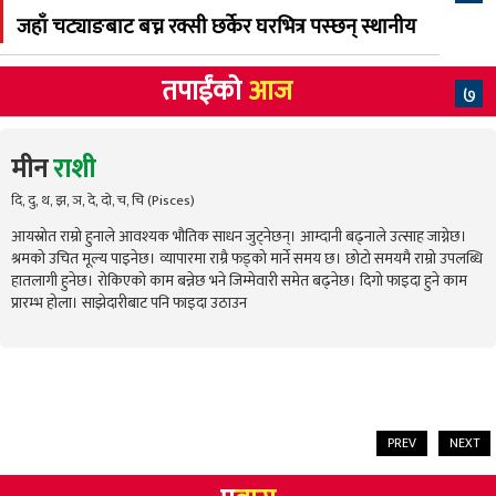
जहाँ चट्याङबाट बच्न रक्सी छर्केर घरभित्र पस्छन् स्थानीय
तपाईंको
आज
७
मीन
राशी
दि, दु, थ, झ, ञ, दे, दो, च, चि (Pisces)
आयस्रोत राम्रो हुनाले आवश्यक भौतिक साधन जुट्नेछन्। आम्दानी बढ्नाले उत्साह जाग्नेछ।
श्रमको उचित मूल्य पाइनेछ। व्यापारमा राम्रै फड्को मार्ने समय छ। छोटो समयमै राम्रो उपलब्धि
हातलागी हुनेछ। रोकिएको काम बन्नेछ भने जिम्मेवारी समेत बढ्नेछ। दिगो फाइदा हुने काम
प्रारम्भ होला। साझेदारीबाट पनि फाइदा उठाउन
PREV
NEXT