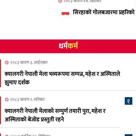
२०८३ श्रावण १४, बिहिबार
सिरहाको गोलबजारमा प्रहरिको
३
गोलि लागेर एक जनाको मृत्यु
२०८३ श्रावण १०, आईतबार
धर्म
कर्म
NCSC को अध्यक्षमा घनेन्द्र
४
न्यौपाने बिजयी
२०८३ श्रावण ३, आईतबार
२०८३ श्रावण ८, शुक्रबार
क्यालगरी नेपाली मेला भव्यरूपमा सम्पन्न, महेश र अस्मिताले
नेप्लिज सोसाइटि अफ
५
झुमाए दर्शक
क्यालगरीको अध्यक्षमा सूर्य
अधिकारी र घनेन्द्र न्यौपाने भिड्दै
२०८३ श्रावण २, शनिबार
१
२०८३ श्रावण ६, बुधबार
क्यालगरी नेपाली मेलाको सम्पुर्ण तयारी पुरा, महेश र
२०८३ काउन ६ गते बुधबारको
अस्मिताको बेजोड प्रस्तुती रहने
६
कामना खबर पत्रिका