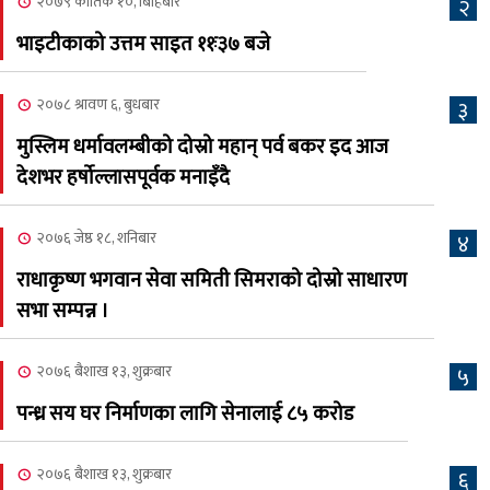
२०७९ कार्तिक १०, बिहिबार
२
२०८३ श्रावण ३, आईतबार
भाइटीकाको उत्तम साइत ११ः३७ बजे
क्यालगरी नेपाली मेला
७
भव्यरूपमा सम्पन्न, महेश र
२०७८ श्रावण ६, बुधबार
३
अस्मिताले झुमाए दर्शक
मुस्लिम धर्मावलम्बीको दोस्रो महान् पर्व बकर इद आज
२०८३ श्रावण २, शनिबार
देशभर हर्षोल्लासपूर्वक मनाइँदै
क्यालगरी नेपाली मेलाको
८
सम्पुर्ण तयारी पुरा, महेश र
२०७६ जेष्ठ १८, शनिबार
४
अस्मिताको बेजोड प्रस्तुती रहने
राधाकृष्ण भगवान सेवा समिती सिमराको दोस्रो साधारण
सभा सम्पन्न ।
२०७६ बैशाख १३, शुक्रबार
५
पन्ध्र सय घर निर्माणका लागि सेनालाई ८५ करोड
२०७६ बैशाख १३, शुक्रबार
६