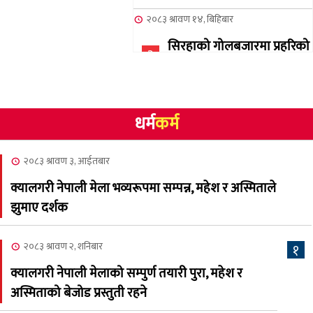
२०८३ श्रावण १४, बिहिबार
सिरहाको गोलबजारमा प्रहरिको
३
गोलि लागेर एक जनाको मृत्यु
२०८३ श्रावण १०, आईतबार
धर्म
कर्म
NCSC को अध्यक्षमा घनेन्द्र
४
न्यौपाने बिजयी
२०८३ श्रावण ३, आईतबार
२०८३ श्रावण ८, शुक्रबार
क्यालगरी नेपाली मेला भव्यरूपमा सम्पन्न, महेश र अस्मिताले
नेप्लिज सोसाइटि अफ
५
झुमाए दर्शक
क्यालगरीको अध्यक्षमा सूर्य
अधिकारी र घनेन्द्र न्यौपाने भिड्दै
२०८३ श्रावण २, शनिबार
१
२०८३ श्रावण ६, बुधबार
क्यालगरी नेपाली मेलाको सम्पुर्ण तयारी पुरा, महेश र
२०८३ काउन ६ गते बुधबारको
अस्मिताको बेजोड प्रस्तुती रहने
६
कामना खबर पत्रिका