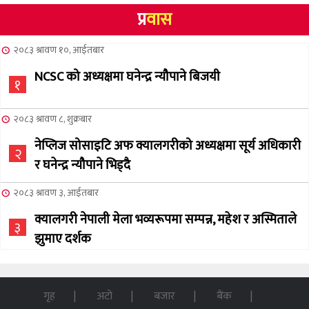
प्र
वास
२०८३ श्रावण १०, आईतबार
NCSC को अध्यक्षमा घनेन्द्र न्यौपाने बिजयी
१
२०८३ श्रावण ८, शुक्रबार
नेप्लिज सोसाइटि अफ क्यालगरीको अध्यक्षमा सूर्य अधिकारी
२
र घनेन्द्र न्यौपाने भिड्दै
२०८३ श्रावण ३, आईतबार
क्यालगरी नेपाली मेला भव्यरूपमा सम्पन्न, महेश र अस्मिताले
३
झुमाए दर्शक
२०८३ अषाढ ३२, बिहिबार
NCSC को अध्यक्ष पदको लागी सूर्य अधिकारीको उम्मेदवारी
गृह
अटो
बजार
बैंक
४