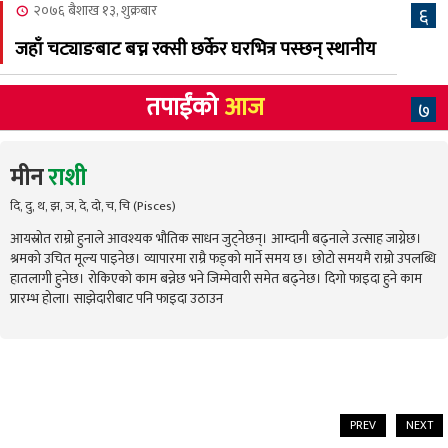
२०७६ बैशाख १३, शुक्रबार
६
जहाँ चट्याङबाट बच्न रक्सी छर्केर घरभित्र पस्छन् स्थानीय
तपाईंको
आज
७
मीन
राशी
दि, दु, थ, झ, ञ, दे, दो, च, चि (Pisces)
आयस्रोत राम्रो हुनाले आवश्यक भौतिक साधन जुट्नेछन्। आम्दानी बढ्नाले उत्साह जाग्नेछ।
श्रमको उचित मूल्य पाइनेछ। व्यापारमा राम्रै फड्को मार्ने समय छ। छोटो समयमै राम्रो उपलब्धि
हातलागी हुनेछ। रोकिएको काम बन्नेछ भने जिम्मेवारी समेत बढ्नेछ। दिगो फाइदा हुने काम
प्रारम्भ होला। साझेदारीबाट पनि फाइदा उठाउन
PREV
NEXT