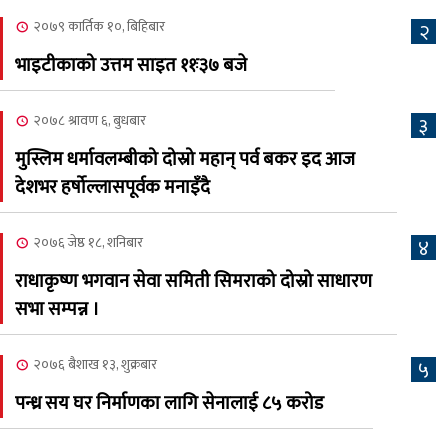
२०७९ कार्तिक १०, बिहिबार
२
२०८३ श्रावण ३, आईतबार
भाइटीकाको उत्तम साइत ११ः३७ बजे
क्यालगरी नेपाली मेला
७
भव्यरूपमा सम्पन्न, महेश र
२०७८ श्रावण ६, बुधबार
३
अस्मिताले झुमाए दर्शक
मुस्लिम धर्मावलम्बीको दोस्रो महान् पर्व बकर इद आज
२०८३ श्रावण २, शनिबार
देशभर हर्षोल्लासपूर्वक मनाइँदै
क्यालगरी नेपाली मेलाको
८
सम्पुर्ण तयारी पुरा, महेश र
२०७६ जेष्ठ १८, शनिबार
४
अस्मिताको बेजोड प्रस्तुती रहने
राधाकृष्ण भगवान सेवा समिती सिमराको दोस्रो साधारण
सभा सम्पन्न ।
२०७६ बैशाख १३, शुक्रबार
५
पन्ध्र सय घर निर्माणका लागि सेनालाई ८५ करोड