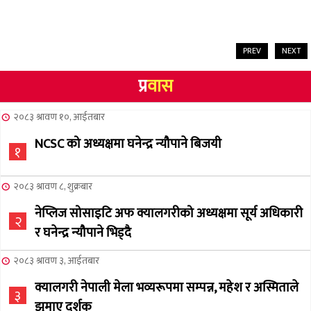
PREV
NEXT
प्र
वास
२०८३ श्रावण १०, आईतबार
NCSC को अध्यक्षमा घनेन्द्र न्यौपाने बिजयी
१
२०८३ श्रावण ८, शुक्रबार
नेप्लिज सोसाइटि अफ क्यालगरीको अध्यक्षमा सूर्य अधिकारी
२
र घनेन्द्र न्यौपाने भिड्दै
२०८३ श्रावण ३, आईतबार
क्यालगरी नेपाली मेला भव्यरूपमा सम्पन्न, महेश र अस्मिताले
३
झुमाए दर्शक