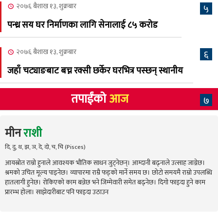
२०७६ बैशाख १३, शुक्रबार
५
पन्ध्र सय घर निर्माणका लागि सेनालाई ८५ करोड
२०७६ बैशाख १३, शुक्रबार
६
जहाँ चट्याङबाट बच्न रक्सी छर्केर घरभित्र पस्छन् स्थानीय
तपाईंको
आज
७
मीन
राशी
दि, दु, थ, झ, ञ, दे, दो, च, चि (Pisces)
आयस्रोत राम्रो हुनाले आवश्यक भौतिक साधन जुट्नेछन्। आम्दानी बढ्नाले उत्साह जाग्नेछ।
श्रमको उचित मूल्य पाइनेछ। व्यापारमा राम्रै फड्को मार्ने समय छ। छोटो समयमै राम्रो उपलब्धि
हातलागी हुनेछ। रोकिएको काम बन्नेछ भने जिम्मेवारी समेत बढ्नेछ। दिगो फाइदा हुने काम
प्रारम्भ होला। साझेदारीबाट पनि फाइदा उठाउन