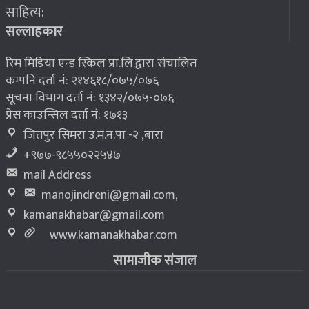
साहित्य:
भूकम्प पीडितलाई घर निर्माण गर्न लालपुर्जा
८
सल्लाहकार
रिम मिडिया एन्ड स्किल प्रा.लि.द्वारा संचालित
कम्पनि दर्ता नं: २१४६१८/०७५/०७६
सूचना विभाग दर्ता नं: १३४२/०७५-०७६
प्रेस काउन्सिल दर्ता नं: १७१३
जितपुर सिमरा उ.म.न.पा -२ ,बारा
+९७७-९८५५०२२५४७
mail Address
manojindreni@gmail.com
,
kamanakhabar@gmail.com
www.kamanakhabar.com
सामाजीक संजाल