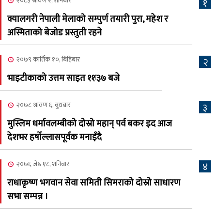
२०८३ श्रावण २, शनिबार
१
२०८३ श्रावण ६, बुधबार
क्यालगरी नेपाली मेलाको सम्पुर्ण तयारी पुरा, महेश र
२०८३ काउन ६ गते बुधबारको
अस्मिताको बेजोड प्रस्तुती रहने
६
कामना खबर पत्रिका
२०७९ कार्तिक १०, बिहिबार
२
२०८३ श्रावण ३, आईतबार
भाइटीकाको उत्तम साइत ११ः३७ बजे
क्यालगरी नेपाली मेला
७
भव्यरूपमा सम्पन्न, महेश र
२०७८ श्रावण ६, बुधबार
३
अस्मिताले झुमाए दर्शक
मुस्लिम धर्मावलम्बीको दोस्रो महान् पर्व बकर इद आज
२०८३ श्रावण २, शनिबार
देशभर हर्षोल्लासपूर्वक मनाइँदै
क्यालगरी नेपाली मेलाको
८
सम्पुर्ण तयारी पुरा, महेश र
२०७६ जेष्ठ १८, शनिबार
४
अस्मिताको बेजोड प्रस्तुती रहने
राधाकृष्ण भगवान सेवा समिती सिमराको दोस्रो साधारण
सभा सम्पन्न ।