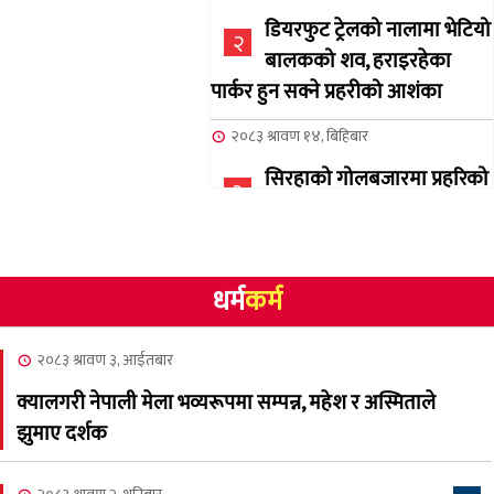
डियरफुट ट्रेलको नालामा भेटियो
२
बालकको शव, हराइरहेका
पार्कर हुन सक्ने प्रहरीको आशंका
२०८३ श्रावण १४, बिहिबार
सिरहाको गोलबजारमा प्रहरिको
३
गोलि लागेर एक जनाको मृत्यु
२०८३ श्रावण १०, आईतबार
धर्म
कर्म
NCSC को अध्यक्षमा घनेन्द्र
४
न्यौपाने बिजयी
२०८३ श्रावण ३, आईतबार
२०८३ श्रावण ८, शुक्रबार
क्यालगरी नेपाली मेला भव्यरूपमा सम्पन्न, महेश र अस्मिताले
नेप्लिज सोसाइटि अफ
५
झुमाए दर्शक
क्यालगरीको अध्यक्षमा सूर्य
अधिकारी र घनेन्द्र न्यौपाने भिड्दै