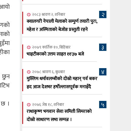
सूर्य अधिकारी र घनेन्द्र न्यौपाने भिड्दै
र आयो
२
२०८३ श्रावण ६, बुधबार
२०८३ श्रावण २, शनिबार
२०८३ काउन ६ गते बुधबारको कामना खबर
क्यालगरी नेपाली मेलाको सम्पुर्ण तयारी पुरा,
योगको
६
पत्रिका
महेश र अस्मिताको बेजोड प्रस्तुती रहने
टनाको
२०८३ श्रावण ३, आईतबार
ुइँमा
३
२०७९ कार्तिक १०, बिहिबार
क्यालगरी नेपाली मेला भव्यरूपमा सम्पन्न,
७
हीका
भाइटीकाको उत्तम साइत ११ः३७ बजे
महेश र अस्मिताले झुमाए दर्शक
२०८३ श्रावण २, शनिबार
४
२०७८ श्रावण ६, बुधबार
क्यालगरी नेपाली मेलाको सम्पुर्ण तयारी पुरा,
 छुन
८
मुस्लिम धर्मावलम्बीको दोस्रो महान् पर्व बकर
महेश र अस्मिताको बेजोड प्रस्तुती रहने
ेटिभ
इद आज देशभर हर्षोल्लासपूर्वक मनाइँदै
 छ ।
५
२०७६ जेष्ठ १८, शनिबार
राधाकृष्ण भगवान सेवा समिती सिमराको
दोस्रो साधारण सभा सम्पन्न ।