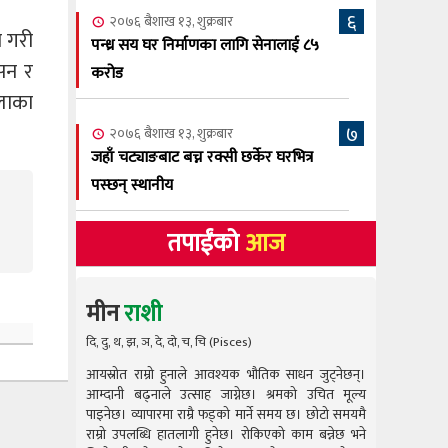
६
२०७६ बैशाख १३, शुक्रबार
न गरी
पन्ध्र सय घर निर्माणका लागि सेनालाई ८५
ासन र
करोड
लाका
७
२०७६ बैशाख १३, शुक्रबार
जहाँ चट्याङबाट बच्न रक्सी छर्केर घरभित्र
पस्छन् स्थानीय
तपाईंको
आज
मीन
राशी
दि, दु, थ, झ, ञ, दे, दो, च, चि (Pisces)
आयस्रोत राम्रो हुनाले आवश्यक भौतिक साधन जुट्नेछन्।
आयस्रोत राम
आम्दानी बढ्नाले उत्साह जाग्नेछ। श्रमको उचित मूल्य
आम्दानी बढ
पाइनेछ। व्यापारमा राम्रै फड्को मार्ने समय छ। छोटो समयमै
पाइनेछ। व्या
राम्रो उपलब्धि हातलागी हुनेछ। रोकिएको काम बन्नेछ भने