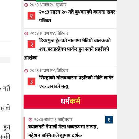
२०८३ श्रावण २०, बुधबार
२०८३ साउन २० गते बुधबारको कामना खबर
१
पत्रिका
२०८३ श्रावण १४, बिहिबार
डियरफुट ट्रेलको नालामा भेटियो बालकको
२
शव, हराइरहेका पार्कर हुन सक्ने प्रहरीको
आशंका
२०८३ श्रावण १४, बिहिबार
सिरहाको गोलबजारमा प्रहरिको गोलि लागेर
३
एक जनाको मृत्यु
० गते
धर्म
कर्म
२०८३ श्रावण १०, आईतबार
इहाले
NCSC को अध्यक्षमा घनेन्द्र न्यौपाने बिजयी
४
१
२०८३ श्रावण ३, आईतबार
हुन्
२०८३ श्रावण ८, शुक्रबार
क्यालगरी नेपाली मेला भव्यरूपमा सम्पन्न,
नेप्लिज सोसाइटि अफ क्यालगरीको अध्यक्षमा
तककी
महेश र अस्मिताले झुमाए दर्शक
५