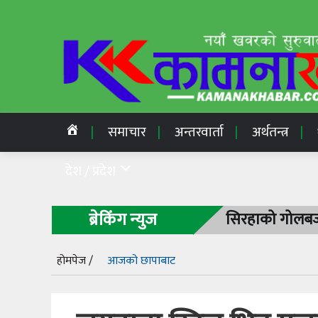
समाचार
अन्तरवार्ता
अर्थतन्त्र
देश / प्रदेश
ब्रेकिंग न्युज
सिरहाको गोलबजा
होमपेज /
आजको छापाबाट