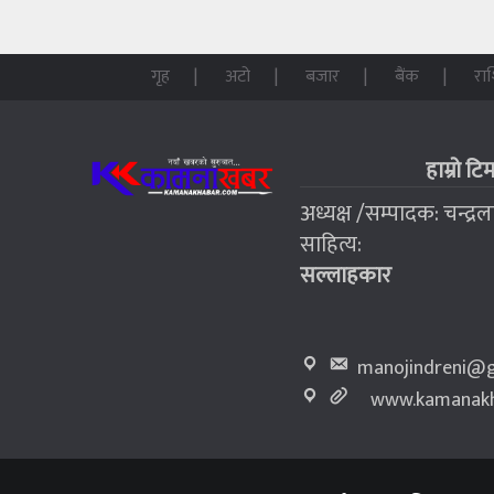
गृह
अटो
बजार
बैंक
रा
हाम्रो टि
अध्यक्ष /सम्पादक: चन्द्र
साहित्य:
सल्लाहकार
manojindreni@g
www.kamanakh