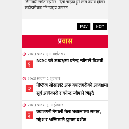
राम्रो उपलब
जिम्मेवारी समेत बढ्नेछ। दिगो फाइदा हुने काम प्रारम्भ होला।
जिम्मेवारी स
साझेदारीबाट पनि फाइदा उठाउन
साझेदारीबाट
PREV
NEXT
प्र
वास
२०८३ श्रावण १०, आईतबार
NCSC को अध्यक्षमा घनेन्द्र न्यौपाने बिजयी
१
२०८३ श्रावण ८, शुक्रबार
नेप्लिज सोसाइटि अफ क्यालगरीको अध्यक्षमा
२
सूर्य अधिकारी र घनेन्द्र न्यौपाने भिड्दै
२०८३ श्रावण ३, आईतबार
क्यालगरी नेपाली मेला भव्यरूपमा सम्पन्न,
३
महेश र अस्मिताले झुमाए दर्शक