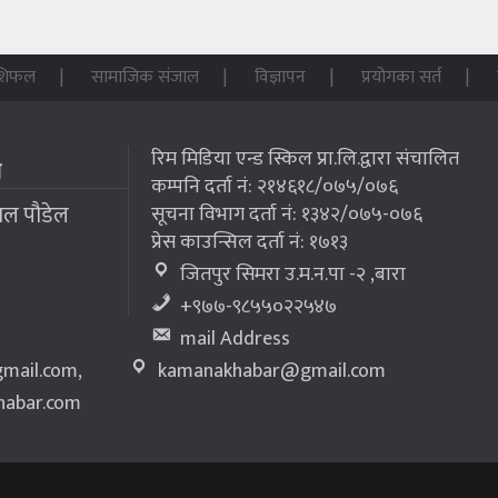
शिफल
सामाजिक संजाल
विज्ञापन
प्रयोगका सर्त
रिम मिडिया एन्ड स्किल प्रा.लि.द्वारा संचालित
म
कम्पनि दर्ता नं: २१४६१८/०७५/०७६
लाल पौडेल
सूचना विभाग दर्ता नं: १३४२/०७५-०७६
प्रेस काउन्सिल दर्ता नं: १७१३
जितपुर सिमरा उ.म.न.पा -२ ,बारा
+९७७-९८५५०२२५४७
mail Address
mail.com
,
kamanakhabar@gmail.com
abar.com