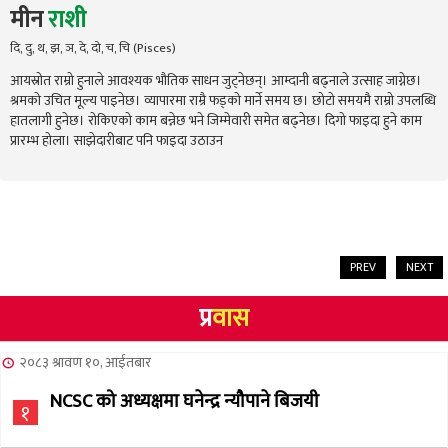
मीन
राशी
दि, दु, थ, झ, ञ, दे, दो, च, चि (Pisces)
आयस्रोत राम्रो हुनाले आवश्यक भौतिक साधन जुट्नेछन्। आम्दानी बढ्नाले उत्साह जाग्नेछ।
श्रमको उचित मूल्य पाइनेछ। व्यापारमा राम्रै फड्को मार्ने समय छ। छोटो समयमै राम्रो उपलब्धि
हातलागी हुनेछ। रोकिएको काम बन्नेछ भने जिम्मेवारी समेत बढ्नेछ। दिगो फाइदा हुने काम
प्रारम्भ होला। साझेदारीबाट पनि फाइदा उठाउन
PREV
NEXT
प्र
वास
२०८३ श्रावण १०, आईतबार
NCSC को अध्यक्षमा घनेन्द्र न्यौपाने बिजयी
१