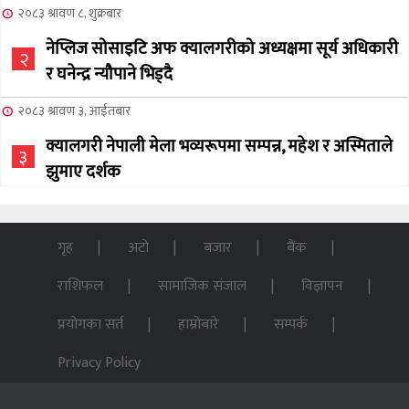
२०८३ श्रावण ८, शुक्रबार
नेप्लिज सोसाइटि अफ क्यालगरीको अध्यक्षमा सूर्य अधिकारी
२
र घनेन्द्र न्यौपाने भिड्दै
२०८३ श्रावण ३, आईतबार
क्यालगरी नेपाली मेला भव्यरूपमा सम्पन्न, महेश र अस्मिताले
३
झुमाए दर्शक
२०८३ अषाढ ३२, बिहिबार
NCSC को अध्यक्ष पदको लागी सूर्य अधिकारीको उम्मेदवारी
गृह
अटो
बजार
बैंक
४
घोषणा
राशिफल
सामाजिक संजाल
विज्ञापन
२०७६ बैशाख १३, शुक्रबार
प्रयोगका सर्त
हाम्रोबारे
सम्पर्क
पन्ध्र सय घर निर्माणका लागि सेनालाई ८५ करोड
५
Privacy Policy
२०७६ बैशाख १३, शुक्रबार