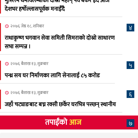
मुस्लिम धर्मावलम्बीको दोस्रो महान् पर्व बकर इद आज
२०८३ श्रावण २, शनिबार
देशभर हर्षोल्लासपूर्वक मनाइँदै
क्यालगरी नेपाली मेलाको
८
सम्पुर्ण तयारी पुरा, महेश र
२०७६ जेष्ठ १८, शनिबार
४
अस्मिताको बेजोड प्रस्तुती रहने
राधाकृष्ण भगवान सेवा समिती सिमराको दोस्रो साधारण
सभा सम्पन्न ।
२०७६ बैशाख १३, शुक्रबार
५
पन्ध्र सय घर निर्माणका लागि सेनालाई ८५ करोड
२०७६ बैशाख १३, शुक्रबार
६
जहाँ चट्याङबाट बच्न रक्सी छर्केर घरभित्र पस्छन् स्थानीय
तपाईंको
आज
७