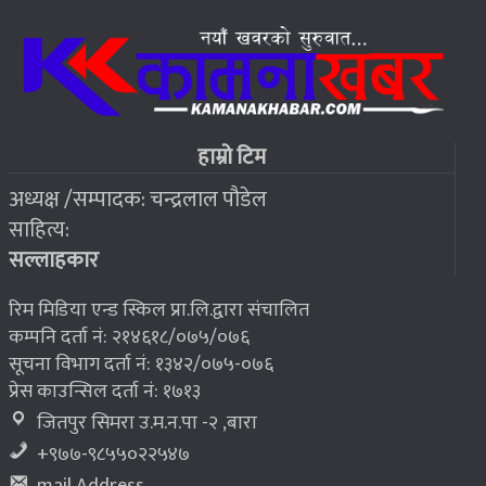
जहाँ चट्याङबाट बच्न रक्सी छर्केर घरभित्र पस्छन् स्थानीय
६
२०७६ बैशाख १३, शुक्रबार
फोरम सुनसरीको अध्यक्षमा खत्वे विजयी
७
हाम्रो टिम
अध्यक्ष /सम्पादक: चन्द्रलाल पौडेल
२०७६ बैशाख १३, शुक्रबार
साहित्य:
भूकम्प पीडितलाई घर निर्माण गर्न लालपुर्जा
८
सल्लाहकार
रिम मिडिया एन्ड स्किल प्रा.लि.द्वारा संचालित
कम्पनि दर्ता नं: २१४६१८/०७५/०७६
सूचना विभाग दर्ता नं: १३४२/०७५-०७६
प्रेस काउन्सिल दर्ता नं: १७१३
जितपुर सिमरा उ.म.न.पा -२ ,बारा
+९७७-९८५५०२२५४७
mail Address