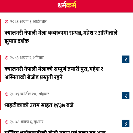
धर्म
कर्म
NCSC को अध्यक्षमा घनेन्द्र
४
न्यौपाने बिजयी
२०८३ श्रावण ३, आईतबार
२०८३ श्रावण ८, शुक्रबार
क्यालगरी नेपाली मेला भव्यरूपमा सम्पन्न, महेश र अस्मिताले
नेप्लिज सोसाइटि अफ
५
झुमाए दर्शक
क्यालगरीको अध्यक्षमा सूर्य
अधिकारी र घनेन्द्र न्यौपाने भिड्दै
२०८३ श्रावण २, शनिबार
१
२०८३ श्रावण ६, बुधबार
क्यालगरी नेपाली मेलाको सम्पुर्ण तयारी पुरा, महेश र
२०८३ काउन ६ गते बुधबारको
अस्मिताको बेजोड प्रस्तुती रहने
६
कामना खबर पत्रिका
२०७९ कार्तिक १०, बिहिबार
२
२०८३ श्रावण ३, आईतबार
भाइटीकाको उत्तम साइत ११ः३७ बजे
क्यालगरी नेपाली मेला
७
भव्यरूपमा सम्पन्न, महेश र
२०७८ श्रावण ६, बुधबार
३
अस्मिताले झुमाए दर्शक