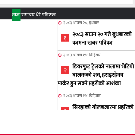
ताजा
समाचार
धेरै पढिएका
२०८३ श्रावण २०, बुधबार
२०८३ साउन २० गते बुधबारको
१
कामना खबर पत्रिका
२०८३ श्रावण १४, बिहिबार
डियरफुट ट्रेलको नालामा भेटियो
२
बालकको शव, हराइरहेका
पार्कर हुन सक्ने प्रहरीको आशंका
२०८३ श्रावण १४, बिहिबार
सिरहाको गोलबजारमा प्रहरिको
३
गोलि लागेर एक जनाको मृत्यु
२०८३ श्रावण १०, आईतबार