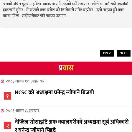
श्रमको उचित मूल्य पाइनेछ। व्यापारमा राम्रै फड्को मार्ने समय छ। छोटो समयमै राम्रो उपलब्धि
हातलागी हुनेछ। रोकिएको काम बन्नेछ भने जिम्मेवारी समेत बढ्नेछ। दिगो फाइदा हुने काम
प्रारम्भ होला। साझेदारीबाट पनि फाइदा उठाउन
PREV
NEXT
प्र
वास
२०८३ श्रावण १०, आईतबार
NCSC को अध्यक्षमा घनेन्द्र न्यौपाने बिजयी
१
२०८३ श्रावण ८, शुक्रबार
नेप्लिज सोसाइटि अफ क्यालगरीको अध्यक्षमा सूर्य अधिकारी
२
र घनेन्द्र न्यौपाने भिड्दै