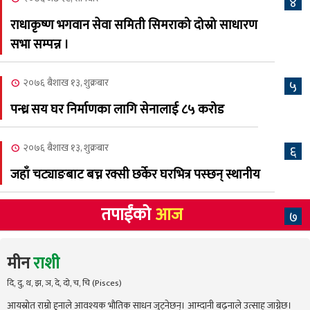
४
अस्मिताको बेजोड प्रस्तुती रहने
राधाकृष्ण भगवान सेवा समिती सिमराको दोस्रो साधारण
सभा सम्पन्न ।
२०७६ बैशाख १३, शुक्रबार
५
पन्ध्र सय घर निर्माणका लागि सेनालाई ८५ करोड
२०७६ बैशाख १३, शुक्रबार
६
जहाँ चट्याङबाट बच्न रक्सी छर्केर घरभित्र पस्छन् स्थानीय
तपाईंको
आज
७
मीन
राशी
दि, दु, थ, झ, ञ, दे, दो, च, चि (Pisces)
आयस्रोत राम्रो हुनाले आवश्यक भौतिक साधन जुट्नेछन्। आम्दानी बढ्नाले उत्साह जाग्नेछ।