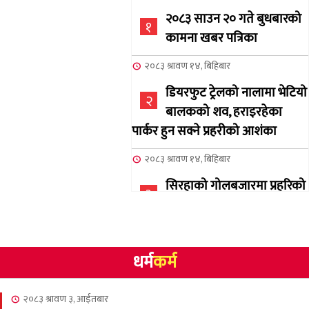
२०८३ साउन २० गते बुधबारको
१
कामना खबर पत्रिका
२०८३ श्रावण १४, बिहिबार
डियरफुट ट्रेलको नालामा भेटियो
२
बालकको शव, हराइरहेका
पार्कर हुन सक्ने प्रहरीको आशंका
२०८३ श्रावण १४, बिहिबार
सिरहाको गोलबजारमा प्रहरिको
३
गोलि लागेर एक जनाको मृत्यु
२०८३ श्रावण १०, आईतबार
धर्म
कर्म
NCSC को अध्यक्षमा घनेन्द्र
४
न्यौपाने बिजयी
२०८३ श्रावण ३, आईतबार
२०८३ श्रावण ८, शुक्रबार