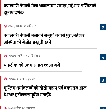
क्यालगरी नेपाली मेला भव्यरूपमा सम्पन्न, महेश र अस्मिताले
नेप्लिज सोसाइटि अफ
५
झुमाए दर्शक
क्यालगरीको अध्यक्षमा सूर्य
अधिकारी र घनेन्द्र न्यौपाने भिड्दै
२०८३ श्रावण २, शनिबार
१
२०८३ श्रावण ६, बुधबार
क्यालगरी नेपाली मेलाको सम्पुर्ण तयारी पुरा, महेश र
२०८३ काउन ६ गते बुधबारको
अस्मिताको बेजोड प्रस्तुती रहने
६
कामना खबर पत्रिका
२०७९ कार्तिक १०, बिहिबार
२
२०८३ श्रावण ३, आईतबार
भाइटीकाको उत्तम साइत ११ः३७ बजे
क्यालगरी नेपाली मेला
७
भव्यरूपमा सम्पन्न, महेश र
२०७८ श्रावण ६, बुधबार
३
अस्मिताले झुमाए दर्शक
मुस्लिम धर्मावलम्बीको दोस्रो महान् पर्व बकर इद आज
२०८३ श्रावण २, शनिबार
देशभर हर्षोल्लासपूर्वक मनाइँदै
क्यालगरी नेपाली मेलाको
८
सम्पुर्ण तयारी पुरा, महेश र
२०७६ जेष्ठ १८, शनिबार