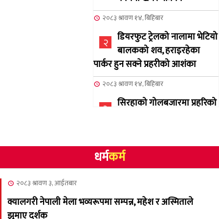
२०८३ श्रावण १४, बिहिबार
डियरफुट ट्रेलको नालामा भेटियो
२
बालकको शव, हराइरहेका
पार्कर हुन सक्ने प्रहरीको आशंका
२०८३ श्रावण १४, बिहिबार
सिरहाको गोलबजारमा प्रहरिको
३
गोलि लागेर एक जनाको मृत्यु
२०८३ श्रावण १०, आईतबार
धर्म
कर्म
NCSC को अध्यक्षमा घनेन्द्र
४
न्यौपाने बिजयी
२०८३ श्रावण ३, आईतबार
२०८३ श्रावण ८, शुक्रबार
क्यालगरी नेपाली मेला भव्यरूपमा सम्पन्न, महेश र अस्मिताले
नेप्लिज सोसाइटि अफ
५
झुमाए दर्शक