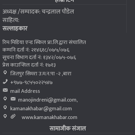
अध्यक्ष /सम्पादक: चन्द्रलाल पौडेल
२०७६ बैशाख १३, शुक्रबार
साहित्य:
भूकम्प पीडितलाई घर निर्माण गर्न लालपुर्जा
८
सल्लाहकार
रिम मिडिया एन्ड स्किल प्रा.लि.द्वारा संचालित
कम्पनि दर्ता नं: २१४६१८/०७५/०७६
सूचना विभाग दर्ता नं: १३४२/०७५-०७६
प्रेस काउन्सिल दर्ता नं: १७१३
जितपुर सिमरा उ.म.न.पा -२ ,बारा
+९७७-९८५५०२२५४७
mail Address
manojindreni@gmail.com
,
kamanakhabar@gmail.com
www.kamanakhabar.com
सामाजीक संजाल