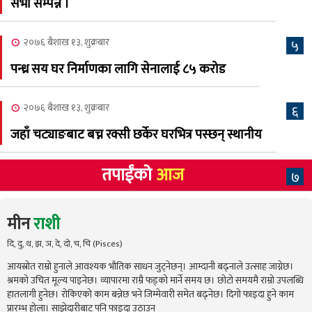
सभा सम्पन्न ।
२०७६ बैशाख १३, शुक्रबार
५
पन्ध्र सय घर निर्माणका लागि सेनालाई ८५ करोड
२०७६ बैशाख १३, शुक्रबार
६
जहाँ चट्याङबाट बच्न रक्सी छर्केर घरभित्र पस्छन् स्थानीय
तपाईंको
आज
७
मीन
राशी
दि, दु, थ, झ, ञ, दे, दो, च, चि (Pisces)
आयस्रोत राम्रो हुनाले आवश्यक भौतिक साधन जुट्नेछन्। आम्दानी बढ्नाले उत्साह जाग्नेछ।
श्रमको उचित मूल्य पाइनेछ। व्यापारमा राम्रै फड्को मार्ने समय छ। छोटो समयमै राम्रो उपलब्धि
हातलागी हुनेछ। रोकिएको काम बन्नेछ भने जिम्मेवारी समेत बढ्नेछ। दिगो फाइदा हुने काम
प्रारम्भ होला। साझेदारीबाट पनि फाइदा उठाउन