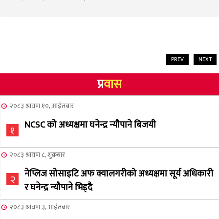
PREV
NEXT
प्र
वास
२०८३ श्रावण १०, आईतबार
NCSC को अध्यक्षमा घनेन्द्र न्यौपाने बिजयी
१
२०८३ श्रावण ८, शुक्रबार
नेप्लिज सोसाइटि अफ क्यालगरीको अध्यक्षमा सूर्य अधिकारी
२
र घनेन्द्र न्यौपाने भिड्दै
२०८३ श्रावण ३, आईतबार