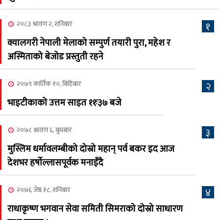
क्यालगरीको अध्यक्षमा सूर्य
अधिकारी र घनेन्द्र न्यौपाने भिड्दै
२०८३ श्रावण २, शनिबार
१
२०८३ श्रावण ६, बुधबार
क्यालगरी नेपाली मेलाको सम्पुर्ण तयारी पुरा, महेश र
२०८३ काउन ६ गते बुधबारको
अस्मिताको बेजोड प्रस्तुती रहने
६
कामना खबर पत्रिका
२०७९ कार्तिक १०, बिहिबार
२
२०८३ श्रावण ३, आईतबार
भाइटीकाको उत्तम साइत ११ः३७ बजे
क्यालगरी नेपाली मेला
७
भव्यरूपमा सम्पन्न, महेश र
२०७८ श्रावण ६, बुधबार
३
अस्मिताले झुमाए दर्शक
मुस्लिम धर्मावलम्बीको दोस्रो महान् पर्व बकर इद आज
२०८३ श्रावण २, शनिबार
देशभर हर्षोल्लासपूर्वक मनाइँदै
क्यालगरी नेपाली मेलाको
८
सम्पुर्ण तयारी पुरा, महेश र
२०७६ जेष्ठ १८, शनिबार
४
अस्मिताको बेजोड प्रस्तुती रहने
राधाकृष्ण भगवान सेवा समिती सिमराको दोस्रो साधारण