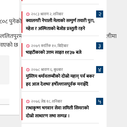
सूर्य अधिकारी र घनेन्द्र न्यौपाने भिड्दै
२
२०८३ श्रावण ६, बुधबार
२०८३ श्रावण २, शनिबार
८०८ पुगेको छ ।
२०८३ काउन ६ गते बुधबारको कामना खबर
क्यालगरी नेपाली मेलाको सम्पुर्ण तयारी पुरा,
६
पत्रिका
महेश र अस्मिताको बेजोड प्रस्तुती रहने
ललितपुरमा २७ संक्रमित भेटिएका छन् । त्यस्तै कैलालीमा
२०८३ श्रावण ३, आईतबार
 जनाएको छ
३
२०७९ कार्तिक १०, बिहिबार
क्यालगरी नेपाली मेला भव्यरूपमा सम्पन्न,
७
भाइटीकाको उत्तम साइत ११ः३७ बजे
महेश र अस्मिताले झुमाए दर्शक
२०८३ श्रावण २, शनिबार
४
२०७८ श्रावण ६, बुधबार
क्यालगरी नेपाली मेलाको सम्पुर्ण तयारी पुरा,
८
मुस्लिम धर्मावलम्बीको दोस्रो महान् पर्व बकर
महेश र अस्मिताको बेजोड प्रस्तुती रहने
इद आज देशभर हर्षोल्लासपूर्वक मनाइँदै
५
२०७६ जेष्ठ १८, शनिबार
राधाकृष्ण भगवान सेवा समिती सिमराको
दोस्रो साधारण सभा सम्पन्न ।