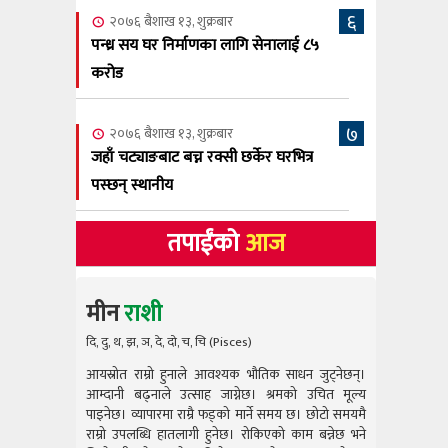
६
२०७६ बैशाख १३, शुक्रबार
पन्ध्र सय घर निर्माणका लागि सेनालाई ८५
करोड
७
२०७६ बैशाख १३, शुक्रबार
जहाँ चट्याङबाट बच्न रक्सी छर्केर घरभित्र
पस्छन् स्थानीय
तपाईंको
आज
मीन
राशी
दि, दु, थ, झ, ञ, दे, दो, च, चि (Pisces)
आयस्रोत राम्रो हुनाले आवश्यक भौतिक साधन जुट्नेछन्।
आयस्रोत राम
आम्दानी बढ्नाले उत्साह जाग्नेछ। श्रमको उचित मूल्य
आम्दानी बढ
पाइनेछ। व्यापारमा राम्रै फड्को मार्ने समय छ। छोटो समयमै
पाइनेछ। व्या
राम्रो उपलब्धि हातलागी हुनेछ। रोकिएको काम बन्नेछ भने