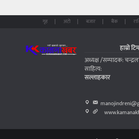
गृह
अटो
बजार
बैंक
रा
हाम्रो टि
अध्यक्ष /सम्पादक: चन्द्र
साहित्य:
सल्लाहकार
manojindreni@g
www.kamanakh