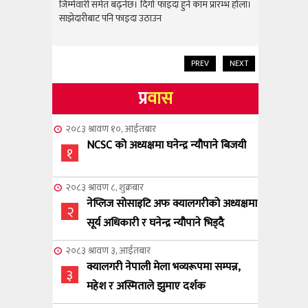
राम्रो उपलब
जिम्मेवारी समेत बढ्नेछ। दिगो फाइदा हुने काम प्रारम्भ होला।
जिम्मेवारी स
साझेदारीबाट पनि फाइदा उठाउन
साझेदारीबाट
PREV
NEXT
प्र
वास
२०८३ श्रावण १०, आईतबार
NCSC को अध्यक्षमा घनेन्द्र न्यौपाने बिजयी
१
२०८३ श्रावण ८, शुक्रबार
नेप्लिज सोसाइटि अफ क्यालगरीको अध्यक्षमा
२
सूर्य अधिकारी र घनेन्द्र न्यौपाने भिड्दै
२०८३ श्रावण ३, आईतबार
क्यालगरी नेपाली मेला भव्यरूपमा सम्पन्न,
३
महेश र अस्मिताले झुमाए दर्शक