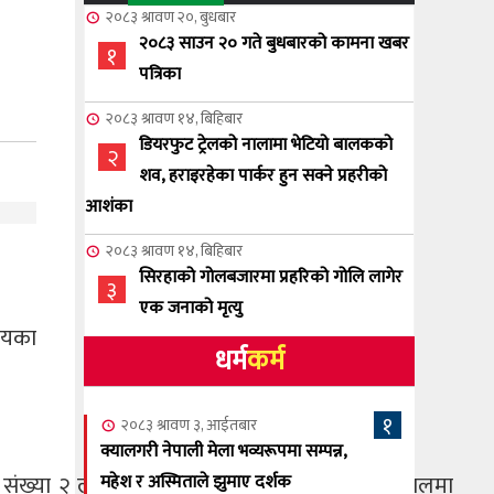
२०८३ श्रावण २०, बुधबार
२०८३ साउन २० गते बुधबारको कामना खबर
१
पत्रिका
२०८३ श्रावण १४, बिहिबार
डियरफुट ट्रेलको नालामा भेटियो बालकको
२
शव, हराइरहेका पार्कर हुन सक्ने प्रहरीको
आशंका
२०८३ श्रावण १४, बिहिबार
सिरहाको गोलबजारमा प्रहरिको गोलि लागेर
३
एक जनाको मृत्यु
ालयका
धर्म
कर्म
२०८३ श्रावण १०, आईतबार
NCSC को अध्यक्षमा घनेन्द्र न्यौपाने बिजयी
४
१
२०८३ श्रावण ३, आईतबार
२०८३ श्रावण ८, शुक्रबार
क्यालगरी नेपाली मेला भव्यरूपमा सम्पन्न,
नेप्लिज सोसाइटि अफ क्यालगरीको अध्यक्षमा
नेको संख्या २ लाख ४७ हजार ४०० रहेको छ । हाल नेपालमा
महेश र अस्मिताले झुमाए दर्शक
५