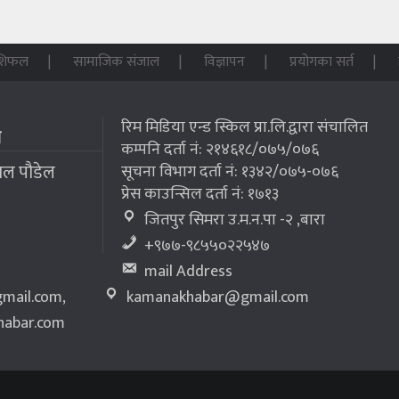
शिफल
सामाजिक संजाल
विज्ञापन
प्रयोगका सर्त
रिम मिडिया एन्ड स्किल प्रा.लि.द्वारा संचालित
म
कम्पनि दर्ता नं: २१४६१८/०७५/०७६
लाल पौडेल
सूचना विभाग दर्ता नं: १३४२/०७५-०७६
प्रेस काउन्सिल दर्ता नं: १७१३
जितपुर सिमरा उ.म.न.पा -२ ,बारा
+९७७-९८५५०२२५४७
mail Address
mail.com
,
kamanakhabar@gmail.com
abar.com