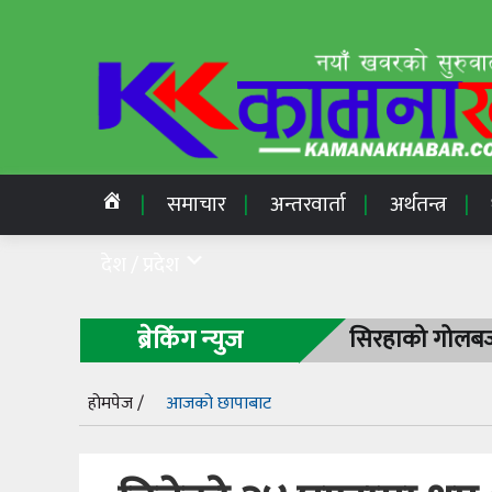
समाचार
अन्तरवार्ता
अर्थतन्त्र
देश / प्रदेश
ब्रेकिंग न्युज
सिरहाको गोलबजा
होमपेज /
आजको छापाबाट