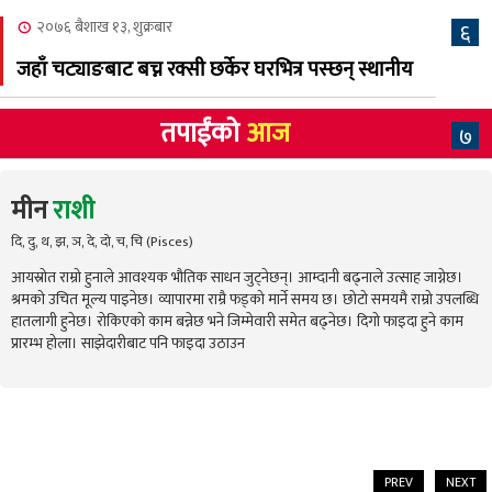
२०७६ बैशाख १३, शुक्रबार
६
जहाँ चट्याङबाट बच्न रक्सी छर्केर घरभित्र पस्छन् स्थानीय
तपाईंको
आज
७
मीन
राशी
दि, दु, थ, झ, ञ, दे, दो, च, चि (Pisces)
आयस्रोत राम्रो हुनाले आवश्यक भौतिक साधन जुट्नेछन्। आम्दानी बढ्नाले उत्साह जाग्नेछ।
श्रमको उचित मूल्य पाइनेछ। व्यापारमा राम्रै फड्को मार्ने समय छ। छोटो समयमै राम्रो उपलब्धि
हातलागी हुनेछ। रोकिएको काम बन्नेछ भने जिम्मेवारी समेत बढ्नेछ। दिगो फाइदा हुने काम
प्रारम्भ होला। साझेदारीबाट पनि फाइदा उठाउन
PREV
NEXT