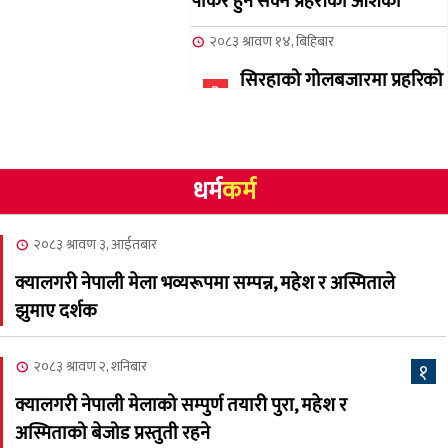
पार्कर हुन सक्ने प्रहरीको आशंका
२०८३ श्रावण १४, बिहिबार
सिरहाको गोलबजारमा प्रहरिको
३
गोलि लागेर एक जनाको मृत्यु
२०८३ श्रावण १०, आईतबार
धर्म
कर्म
NCSC को अध्यक्षमा घनेन्द्र
४
न्यौपाने बिजयी
२०८३ श्रावण ३, आईतबार
२०८३ श्रावण ८, शुक्रबार
क्यालगरी नेपाली मेला भव्यरूपमा सम्पन्न, महेश र अस्मिताले
नेप्लिज सोसाइटि अफ
५
झुमाए दर्शक
क्यालगरीको अध्यक्षमा सूर्य
अधिकारी र घनेन्द्र न्यौपाने भिड्दै
२०८३ श्रावण २, शनिबार
१
२०८३ श्रावण ६, बुधबार
क्यालगरी नेपाली मेलाको सम्पुर्ण तयारी पुरा, महेश र
२०८३ काउन ६ गते बुधबारको
अस्मिताको बेजोड प्रस्तुती रहने
६