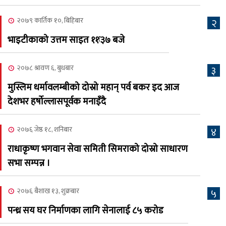
कामना खबर पत्रिका
२०७९ कार्तिक १०, बिहिबार
२
२०८३ श्रावण ३, आईतबार
भाइटीकाको उत्तम साइत ११ः३७ बजे
क्यालगरी नेपाली मेला
७
भव्यरूपमा सम्पन्न, महेश र
२०७८ श्रावण ६, बुधबार
३
अस्मिताले झुमाए दर्शक
मुस्लिम धर्मावलम्बीको दोस्रो महान् पर्व बकर इद आज
२०८३ श्रावण २, शनिबार
देशभर हर्षोल्लासपूर्वक मनाइँदै
क्यालगरी नेपाली मेलाको
८
सम्पुर्ण तयारी पुरा, महेश र
२०७६ जेष्ठ १८, शनिबार
४
अस्मिताको बेजोड प्रस्तुती रहने
राधाकृष्ण भगवान सेवा समिती सिमराको दोस्रो साधारण
सभा सम्पन्न ।
२०७६ बैशाख १३, शुक्रबार
५
पन्ध्र सय घर निर्माणका लागि सेनालाई ८५ करोड