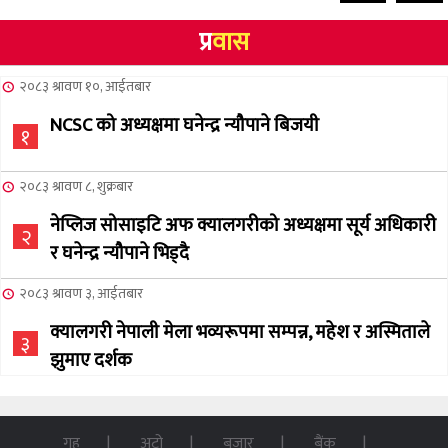
प्र
वास
२०८३ श्रावण १०, आईतबार
NCSC को अध्यक्षमा घनेन्द्र न्यौपाने बिजयी
१
२०८३ श्रावण ८, शुक्रबार
नेप्लिज सोसाइटि अफ क्यालगरीको अध्यक्षमा सूर्य अधिकारी
२
र घनेन्द्र न्यौपाने भिड्दै
२०८३ श्रावण ३, आईतबार
क्यालगरी नेपाली मेला भव्यरूपमा सम्पन्न, महेश र अस्मिताले
३
झुमाए दर्शक
२०८३ अषाढ ३२, बिहिबार
NCSC को अध्यक्ष पदको लागी सूर्य अधिकारीको उम्मेदवारी
गृह
अटो
बजार
बैंक