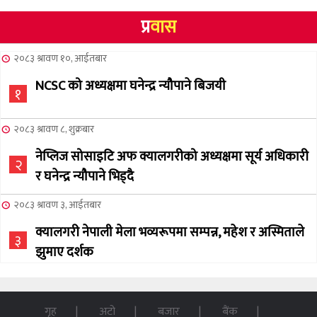
प्र
वास
२०८३ श्रावण १०, आईतबार
NCSC को अध्यक्षमा घनेन्द्र न्यौपाने बिजयी
१
२०८३ श्रावण ८, शुक्रबार
नेप्लिज सोसाइटि अफ क्यालगरीको अध्यक्षमा सूर्य अधिकारी
२
र घनेन्द्र न्यौपाने भिड्दै
२०८३ श्रावण ३, आईतबार
क्यालगरी नेपाली मेला भव्यरूपमा सम्पन्न, महेश र अस्मिताले
३
झुमाए दर्शक
२०८३ अषाढ ३२, बिहिबार
NCSC को अध्यक्ष पदको लागी सूर्य अधिकारीको उम्मेदवारी
गृह
अटो
बजार
बैंक