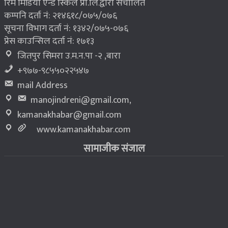
रिम मिडिया एन्ड स्किल प्रा.लि.द्वारा संचालित
कम्पनि दर्ता नं: २१४६१८/०७५/०७६
सूचना विभाग दर्ता नं: १३४२/०७५-०७६
प्रेस काउन्सिल दर्ता नं: १७१३
जितपुर सिमरा उ.म.न.पा -२ ,बारा
+९७७-९८५५०२२५४७
mail Address
manojindreni@gmail.com
,
kamanakhabar@gmail.com
www.kamanakhabar.com
सामाजीक संजाल