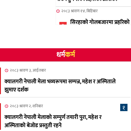
२०८३ श्रावण १४, बिहिबार
सिरहाको गोलबजारमा प्रहरिको
३
गोलि लागेर एक जनाको मृत्यु
२०८३ श्रावण १०, आईतबार
धर्म
कर्म
NCSC को अध्यक्षमा घनेन्द्र
४
न्यौपाने बिजयी
२०८३ श्रावण ३, आईतबार
२०८३ श्रावण ८, शुक्रबार
क्यालगरी नेपाली मेला भव्यरूपमा सम्पन्न, महेश र अस्मिताले
नेप्लिज सोसाइटि अफ
५
झुमाए दर्शक
क्यालगरीको अध्यक्षमा सूर्य
अधिकारी र घनेन्द्र न्यौपाने भिड्दै
२०८३ श्रावण २, शनिबार
१
२०८३ श्रावण ६, बुधबार
क्यालगरी नेपाली मेलाको सम्पुर्ण तयारी पुरा, महेश र
२०८३ काउन ६ गते बुधबारको
अस्मिताको बेजोड प्रस्तुती रहने
६