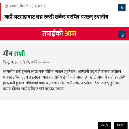
२०७६ बैशाख १३, शुक्रबार
६
जहाँ चट्याङबाट बच्न रक्सी छर्केर घरभित्र पस्छन् स्थानीय
तपाईंको
आज
७
मीन
राशी
दि, दु, थ, झ, ञ, दे, दो, च, चि (Pisces)
आयस्रोत राम्रो हुनाले आवश्यक भौतिक साधन जुट्नेछन्। आम्दानी बढ्नाले उत्साह जाग्नेछ।
श्रमको उचित मूल्य पाइनेछ। व्यापारमा राम्रै फड्को मार्ने समय छ। छोटो समयमै राम्रो उपलब्धि
हातलागी हुनेछ। रोकिएको काम बन्नेछ भने जिम्मेवारी समेत बढ्नेछ। दिगो फाइदा हुने काम
प्रारम्भ होला। साझेदारीबाट पनि फाइदा उठाउन
PREV
NEXT