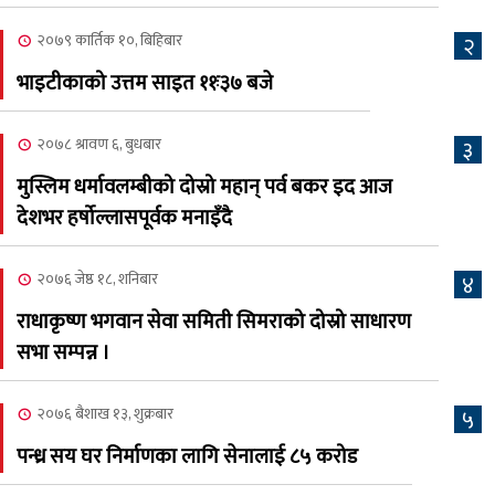
कामना खबर पत्रिका
२०७९ कार्तिक १०, बिहिबार
२
२०८३ श्रावण ३, आईतबार
भाइटीकाको उत्तम साइत ११ः३७ बजे
क्यालगरी नेपाली मेला
७
भव्यरूपमा सम्पन्न, महेश र
२०७८ श्रावण ६, बुधबार
३
अस्मिताले झुमाए दर्शक
मुस्लिम धर्मावलम्बीको दोस्रो महान् पर्व बकर इद आज
२०८३ श्रावण २, शनिबार
देशभर हर्षोल्लासपूर्वक मनाइँदै
क्यालगरी नेपाली मेलाको
८
सम्पुर्ण तयारी पुरा, महेश र
२०७६ जेष्ठ १८, शनिबार
४
अस्मिताको बेजोड प्रस्तुती रहने
राधाकृष्ण भगवान सेवा समिती सिमराको दोस्रो साधारण
सभा सम्पन्न ।
२०७६ बैशाख १३, शुक्रबार
५
पन्ध्र सय घर निर्माणका लागि सेनालाई ८५ करोड