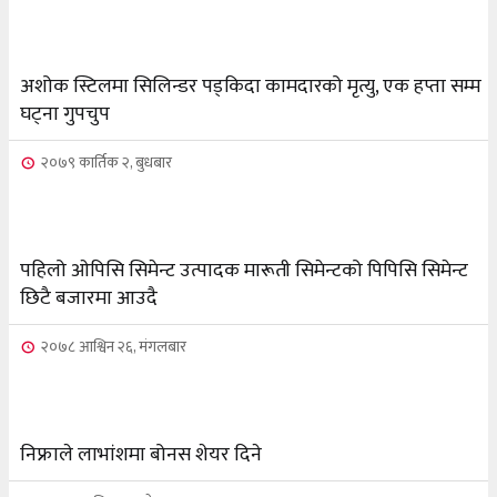
२०७६ बैशाख १३, शुक्रबार
पन्ध्र सय घर निर्माणका लागि सेनालाई ८५ करोड
५
अशोक स्टिलमा सिलिन्डर पड्किदा कामदारको मृत्यु, एक हप्ता सम्म
घट्ना गुपचुप
२०७६ बैशाख १३, शुक्रबार
२०७९ कार्तिक २, बुधबार
जहाँ चट्याङबाट बच्न रक्सी छर्केर घरभित्र पस्छन् स्थानीय
६
२०७६ बैशाख १३, शुक्रबार
पहिलो ओपिसि सिमेन्ट उत्पादक मारूती सिमेन्टको पिपिसि सिमेन्ट
फोरम सुनसरीको अध्यक्षमा खत्वे विजयी
छिटै बजारमा आउदै
७
२०७८ आश्विन २६, मंगलबार
२०७६ बैशाख १३, शुक्रबार
भूकम्प पीडितलाई घर निर्माण गर्न लालपुर्जा
८
निफ्राले लाभांशमा बोनस शेयर दिने