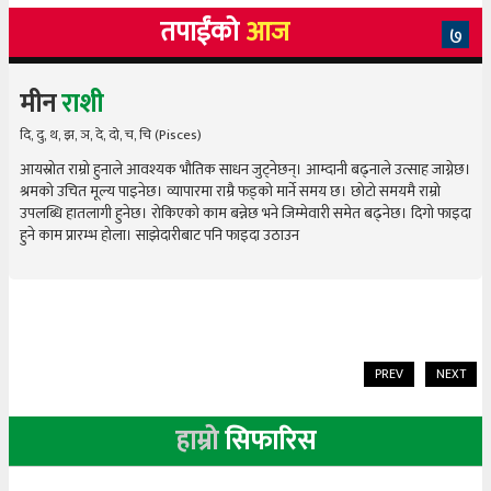
तपाईंको
आज
७
मीन
राशी
दि, दु, थ, झ, ञ, दे, दो, च, चि (Pisces)
आयस्रोत राम्रो हुनाले आवश्यक भौतिक साधन जुट्नेछन्। आम्दानी बढ्नाले उत्साह जाग्नेछ।
श्रमको उचित मूल्य पाइनेछ। व्यापारमा राम्रै फड्को मार्ने समय छ। छोटो समयमै राम्रो
उपलब्धि हातलागी हुनेछ। रोकिएको काम बन्नेछ भने जिम्मेवारी समेत बढ्नेछ। दिगो फाइदा
हुने काम प्रारम्भ होला। साझेदारीबाट पनि फाइदा उठाउन
PREV
NEXT
हाम्रो
सिफारिस