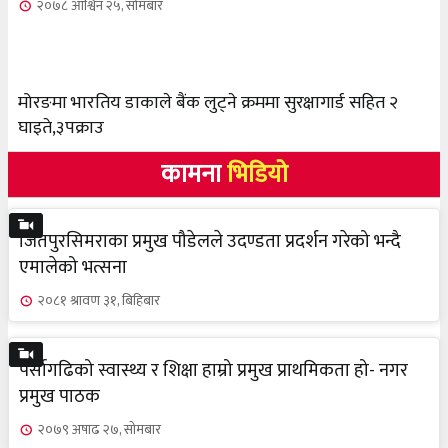
२०७८ आश्विन २५, सोमबार
मोरङमा भारतिय डाकाले बैंक लुट्ने क्रममा सुरक्षागार्ड सहित २
घाइते,३पक्राउ
कामना
भिडियो
जितपुरसिमराका प्रमुख पौडेलले उदण्डता प्रदर्शन गरेको भन्दै
एमालेको भत्सना
२०८१ श्रावण ३१, बिहिबार
पर्सागढिको स्वास्थ्य र शिक्षा हाम्रो प्रमुख प्राथमिकता हो- नगर
प्रमुख पाठक
२०७९ अषाढ २७, सोमबार