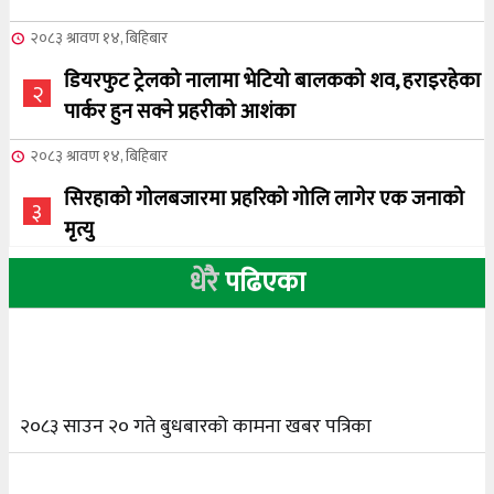
२०८३ श्रावण १४, बिहिबार
डियरफुट ट्रेलको नालामा भेटियो बालकको शव, हराइरहेका
२
पार्कर हुन सक्ने प्रहरीको आशंका
२०८३ श्रावण १४, बिहिबार
सिरहाको गोलबजारमा प्रहरिको गोलि लागेर एक जनाको
३
मृत्यु
धेरै
पढिएका
२०८३ श्रावण १०, आईतबार
NCSC को अध्यक्षमा घनेन्द्र न्यौपाने बिजयी
४
२०८३ श्रावण ८, शुक्रबार
२०८३ साउन २० गते बुधबारको कामना खबर पत्रिका
नेप्लिज सोसाइटि अफ क्यालगरीको अध्यक्षमा सूर्य
५
अधिकारी र घनेन्द्र न्यौपाने भिड्दै