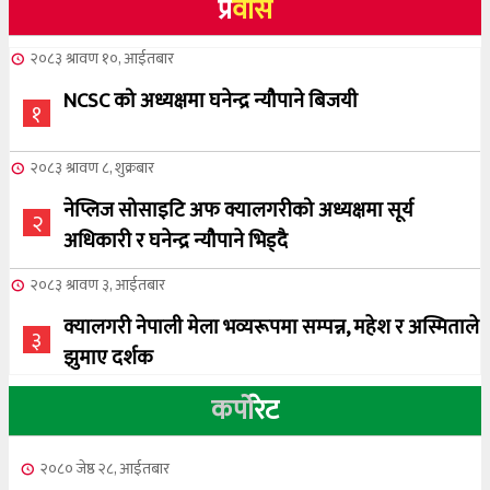
प्र
वास
२०८३ श्रावण १०, आईतबार
NCSC को अध्यक्षमा घनेन्द्र न्यौपाने बिजयी
१
२०८३ श्रावण ८, शुक्रबार
नेप्लिज सोसाइटि अफ क्यालगरीको अध्यक्षमा सूर्य
२
अधिकारी र घनेन्द्र न्यौपाने भिड्दै
२०८३ श्रावण ३, आईतबार
क्यालगरी नेपाली मेला भव्यरूपमा सम्पन्न, महेश र अस्मिताले
३
झुमाए दर्शक
कर्पो
रेट
२०८३ अषाढ ३२, बिहिबार
NCSC को अध्यक्ष पदको लागी सूर्य अधिकारीको उम्मेदवारी
४
२०८० जेष्ठ २८, आईतबार
घोषणा