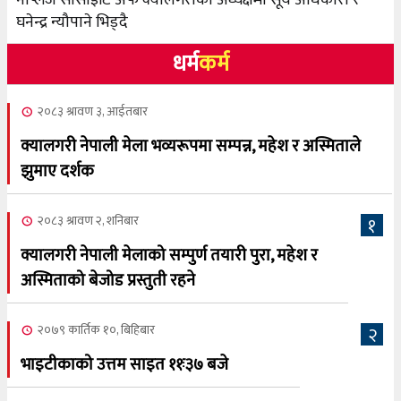
नेप्लिज सोसाइटि अफ क्यालगरीको अध्यक्षमा सूर्य अधिकारी र
घनेन्द्र न्यौपाने भिड्दै
धर्म
कर्म
२०८३ श्रावण ३, आईतबार
क्यालगरी नेपाली मेला भव्यरूपमा सम्पन्न, महेश र अस्मिताले
झुमाए दर्शक
२०८३ श्रावण २, शनिबार
१
क्यालगरी नेपाली मेलाको सम्पुर्ण तयारी पुरा, महेश र
अस्मिताको बेजोड प्रस्तुती रहने
२०७९ कार्तिक १०, बिहिबार
२
भाइटीकाको उत्तम साइत ११ः३७ बजे