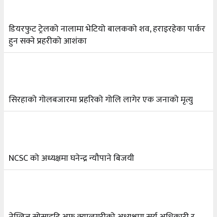
२०८३ श्रावण ६, बुधबार
२०८३ काउन ६ गते बुधबारको कामना खबर पत्रिका
६
डियरफुट ट्रेलको नालामा भेटियो बालकको शव, हराइरहेका पार्कर
हुन सक्ने प्रहरीको आशंका
२०८३ श्रावण ३, आईतबार
क्यालगरी नेपाली मेला भव्यरूपमा सम्पन्न, महेश र अस्मिताले
७
झुमाए दर्शक
सिरहाको गोलबजारमा प्रहरिको गोलि लागेर एक जनाको मृत्यु
२०८३ श्रावण २, शनिबार
क्यालगरी नेपाली मेलाको सम्पुर्ण तयारी पुरा, महेश र
८
अस्मिताको बेजोड प्रस्तुती रहने
NCSC को अध्यक्षमा घनेन्द्र न्यौपाने बिजयी