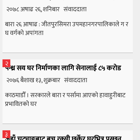
२०७८ अषाढ २६, शनिबार संवाददाता
बारा २६ आषाढ : जीतपुरसिमरा उपमहानगरपालिकाले ग र
घ वर्गको अपांगता
२
पन्ध्र सय घर निर्माणका लागि सेनालाई ८५ करोड
२०७६ बैशाख १३, शुक्रबार संवाददाता
काठमाडौँ । सरकारले बारा र पर्सामा आएको हावाहुरीबाट
प्रभावितको घर
३
जहाँ चट्याङबाट बच्न रक्सी छर्केर घरभित्र पस्छन्