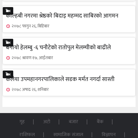
कोल्हबी नगरमा श्रेष्ठको बिदाइ महम्मद साबिरको आगमन
२०७८ फागुन २६, बिहिबार
बगायो हेलम्बु -६ चनौटेको रातोपुल मेलम्चीको बाढीले
२०७८ श्रावण १७, आईतबार
कलैया उपमहानगरपालिकाले सडक मर्मत नगर्दा सास्ती
२०७८ अषाढ २६, शनिबार
गृह
अटो
बजार
बैंक
राशिफल
सामाजिक संजाल
विज्ञापन